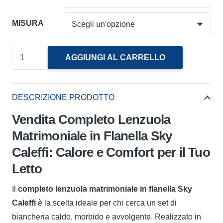
MISURA
Completo
AGGIUNGI AL CARRELLO
Lenzuola
Matrimoniale
In
DESCRIZIONE PRODOTTO
Flanella
Vendita Completo Lenzuola
Sky
Matrimoniale in Flanella Sky
Caleffi
Caleffi: Calore e Comfort per il Tuo
quantità
Letto
Il
completo lenzuola matrimoniale in flanella Sky
Caleffi
è la scelta ideale per chi cerca un set di
biancheria caldo, morbido e avvolgente. Realizzato in