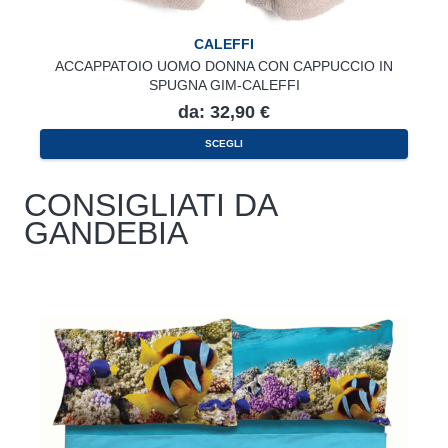
CALEFFI
ACCAPPATOIO UOMO DONNA CON CAPPUCCIO IN
SPUGNA GIM-CALEFFI
da:
32,90
€
Questo
SCEGLI
prodotto
ha
più
varianti.
CONSIGLIATI DA
Le
opzioni
GANDEBIA
possono
essere
scelte
nella
pagina
del
prodotto