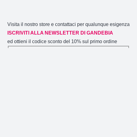
Visita il nostro store e contattaci per qualunque esigenza
ISCRIVITI ALLA NEWSLETTER DI GANDEBIA
ed ottieni il codice sconto del 10% sul primo ordine
Gandebia
2014 CREATO DA
NOVACOMMERCE
P.IVA
02106880871 / Via Aldo Moro 59/A (CT)
GANDEBIA