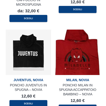
CAPPUCCIO IN
12,60
€
MICROSPUGNA
SCEGLI
da:
32,00
€
Questo
SCEGLI
prodotto
ha
più
varianti.
Le
opzioni
possono
essere
scelte
nella
pagina
del
prodotto
JUVENTUS
,
NOVIA
MILAN
,
NOVIA
PONCHO JUVENTUS IN
PONCHO MILAN IN
SPUGNA – NOVIA
SPUGNA ACCAPPATOIO
BAMBINO – NOVIA
12,60
€
12,60
€
SCEGLI