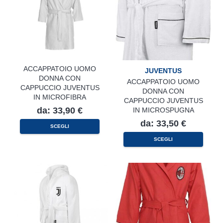
del
nella
prodotto
pagina
del
prodotto
ACCAPPATOIO UOMO
JUVENTUS
DONNA CON
ACCAPPATOIO UOMO
CAPPUCCIO JUVENTUS
DONNA CON
IN MICROFIBRA
CAPPUCCIO JUVENTUS
da:
33,90
€
IN MICROSPUGNA
da:
33,50
€
Questo
SCEGLI
prodotto
Questo
ha
SCEGLI
prodotto
più
ha
varianti.
più
Le
varianti.
opzioni
Le
possono
opzioni
essere
possono
scelte
essere
nella
scelte
pagina
nella
del
pagina
prodotto
del