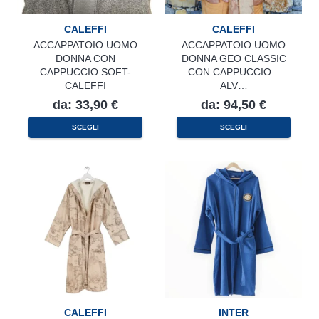
CALEFFI
CALEFFI
ACCAPPATOIO UOMO
ACCAPPATOIO UOMO
DONNA CON
DONNA GEO CLASSIC
CAPPUCCIO SOFT-
CON CAPPUCCIO –
CALEFFI
ALV…
da:
33,90
€
da:
94,50
€
Questo
Questo
SCEGLI
SCEGLI
prodotto
prodotto
ha
ha
più
più
varianti.
varianti.
Le
Le
opzioni
opzioni
possono
possono
essere
essere
scelte
scelte
nella
nella
pagina
pagina
del
del
prodotto
prodotto
CALEFFI
INTER