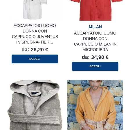
prodotto
ACCAPPATOIO UOMO
MILAN
DONNA CON
ACCAPPATOIO UOMO
CAPPUCCIO JUVENTUS
DONNA CON
IN SPUGNA- HER…
CAPPUCCIO MILAN IN
da:
26,20
€
MICROFIBRA
da:
34,90
€
Questo
SCEGLI
prodotto
Questo
ha
SCEGLI
prodotto
più
ha
varianti.
più
Le
varianti.
opzioni
Le
possono
opzioni
essere
possono
scelte
essere
nella
scelte
pagina
nella
del
pagina
prodotto
del
prodotto