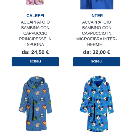
CALEFFI
INTER
ACCAPPATOIO
ACCAPPATOIO
BAMBINA CON
BAMBINO CON
CAPPUCCIO
CAPPUCCIO IN
PRINCIPESSE IN
MICROFIBRA INTER-
SPUGNA
HERME…
da:
24,50
€
da:
32,00
€
Questo
Questo
SCEGLI
SCEGLI
prodotto
prodotto
ha
ha
più
più
varianti.
varianti.
Le
Le
opzioni
opzioni
possono
possono
essere
essere
scelte
scelte
nella
nella
pagina
pagina
del
del
prodotto
prodotto