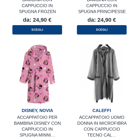
CAPPUCCIO IN
CAPPUCCIO IN
SPUGNA FROZEN
SPUGNA PRINCIPESSE
da:
24,90
€
da:
24,90
€
Questo
Questo
SCEGLI
SCEGLI
prodotto
prodotto
ha
ha
più
più
varianti.
varianti.
Le
Le
opzioni
opzioni
possono
possono
essere
essere
scelte
scelte
nella
nella
pagina
pagina
del
del
prodotto
prodotto
DISNEY
,
NOVIA
CALEFFI
ACCAPPATOIO PER
ACCAPPATOIO UOMO
BAMBINA DISNEY CON
DONNA IN MICROFIBRA
CAPPUCCIO IN
CON CAPPUCCIO
SPUGNA MINNI…
TECNO CAL…