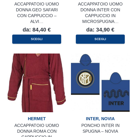
ACCAPPATOIO UOMO
ACCAPPATOIO UOMO
DONNA GEO SAFARI
DONNA INTER CON
CON CAPPUCCIO –
CAPPUCCIO IN
ALVI…
MICROSPUGNA…
da:
84,40
€
da:
34,90
€
Questo
Questo
SCEGLI
SCEGLI
prodotto
prodotto
ha
ha
più
più
varianti.
varianti.
Le
Le
opzioni
opzioni
possono
possono
essere
essere
scelte
scelte
nella
nella
pagina
pagina
del
del
prodotto
prodotto
HERMET
INTER
,
NOVIA
ACCAPPATOIO UOMO
PONCHO INTER IN
DONNA ROMA CON
SPUGNA – NOVIA