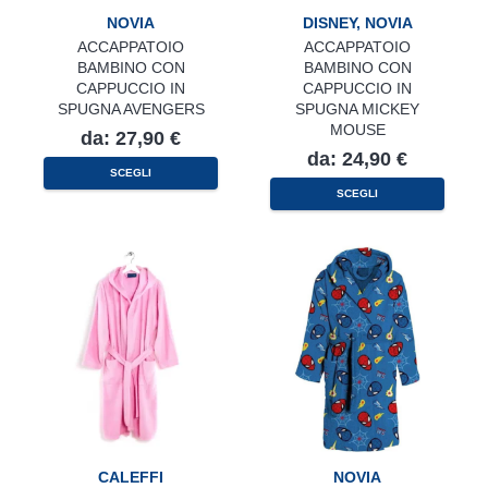
NOVIA
DISNEY
,
NOVIA
ACCAPPATOIO
ACCAPPATOIO
BAMBINO CON
BAMBINO CON
CAPPUCCIO IN
CAPPUCCIO IN
SPUGNA AVENGERS
SPUGNA MICKEY
MOUSE
da:
27,90
€
da:
24,90
€
Questo
SCEGLI
prodotto
Questo
ha
SCEGLI
prodotto
più
ha
varianti.
più
Le
varianti.
opzioni
Le
possono
opzioni
essere
possono
scelte
essere
nella
scelte
pagina
nella
del
pagina
prodotto
del
prodotto
CALEFFI
NOVIA