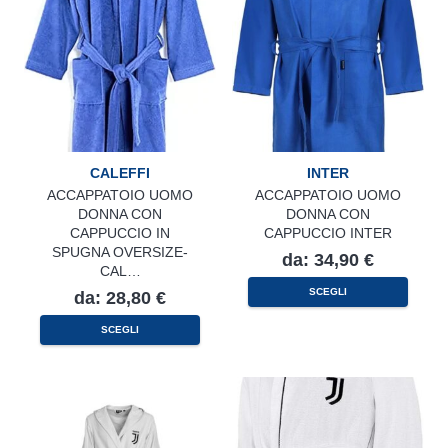
possono
possono
essere
essere
scelte
scelte
nella
nella
pagina
pagina
del
del
prodotto
prodotto
CALEFFI
INTER
ACCAPPATOIO UOMO
ACCAPPATOIO UOMO
DONNA CON
DONNA CON
CAPPUCCIO IN
CAPPUCCIO INTER
SPUGNA OVERSIZE-
da:
34,90
€
CAL…
Questo
SCEGLI
da:
28,80
€
prodotto
ha
Questo
più
SCEGLI
prodotto
varianti.
ha
Le
più
opzioni
varianti.
possono
Le
essere
opzioni
scelte
possono
nella
essere
pagina
scelte