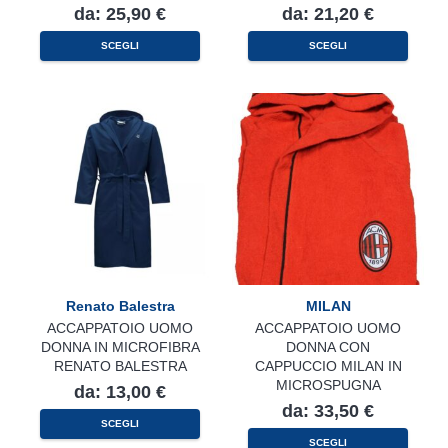
da:
25,90
€
da:
21,20
€
Questo
Questo
SCEGLI
SCEGLI
prodotto
prodotto
ha
ha
più
più
varianti.
varianti.
Le
Le
opzioni
opzioni
possono
possono
essere
essere
scelte
scelte
nella
nella
pagina
pagina
del
del
prodotto
prodotto
Renato Balestra
MILAN
ACCAPPATOIO UOMO
ACCAPPATOIO UOMO
DONNA IN MICROFIBRA
DONNA CON
RENATO BALESTRA
CAPPUCCIO MILAN IN
MICROSPUGNA
da:
13,00
€
da:
33,50
€
Questo
SCEGLI
prodotto
Questo
ha
SCEGLI
prodotto