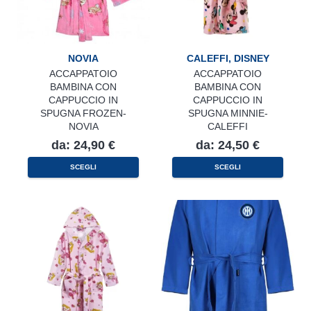
NOVIA
CALEFFI
,
DISNEY
ACCAPPATOIO
ACCAPPATOIO
BAMBINA CON
BAMBINA CON
CAPPUCCIO IN
CAPPUCCIO IN
SPUGNA FROZEN-
SPUGNA MINNIE-
NOVIA
CALEFFI
da:
24,90
€
da:
24,50
€
Questo
Questo
SCEGLI
SCEGLI
prodotto
prodotto
ha
ha
più
più
varianti.
varianti.
Le
Le
opzioni
opzioni
possono
possono
essere
essere
scelte
scelte
nella
nella
pagina
pagina
del
del
prodotto
prodotto