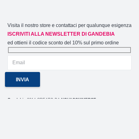
Visita il nostro store e contattaci per qualunque esigenza
ISCRIVITI ALLA NEWSLETTER DI GANDEBIA
ed ottieni il codice sconto del 10% sul primo ordine
Gandebia
2014 CREATO DA
NOVACOMMERCE
P.IVA
02106880871 / Via Aldo Moro 59/A (CT)
GANDEBIA