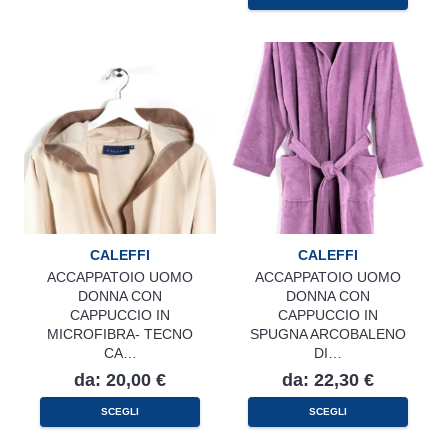
più
ha
varianti.
più
Le
varianti.
opzioni
Le
possono
opzioni
essere
possono
scelte
essere
nella
scelte
pagina
nella
del
pagina
prodotto
del
prodotto
CALEFFI
CALEFFI
ACCAPPATOIO UOMO
ACCAPPATOIO UOMO
DONNA CON
DONNA CON
CAPPUCCIO IN
CAPPUCCIO IN
MICROFIBRA- TECNO
SPUGNA ARCOBALENO
CA…
DI…
da:
20,00
€
da:
22,30
€
Questo
Questo
SCEGLI
SCEGLI
prodotto
prodotto
ha
ha
più
più