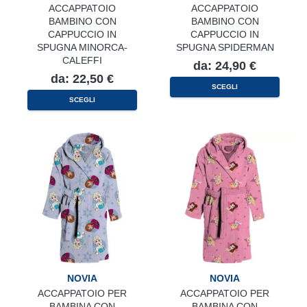
ACCAPPATOIO
ACCAPPATOIO
BAMBINO CON
BAMBINO CON
CAPPUCCIO IN
CAPPUCCIO IN
SPUGNA MINORCA-
SPUGNA SPIDERMAN
CALEFFI
da:
24,90
€
da:
22,50
€
Questo
SCEGLI
prodotto
Questo
SCEGLI
ha
prodotto
più
ha
varianti.
più
Le
varianti.
opzioni
Le
possono
opzioni
essere
possono
scelte
essere
nella
scelte
pagina
nella
del
pagina
prodotto
del
prodotto
NOVIA
NOVIA
ACCAPPATOIO PER
ACCAPPATOIO PER
BAMBINA CON
BAMBINA CON