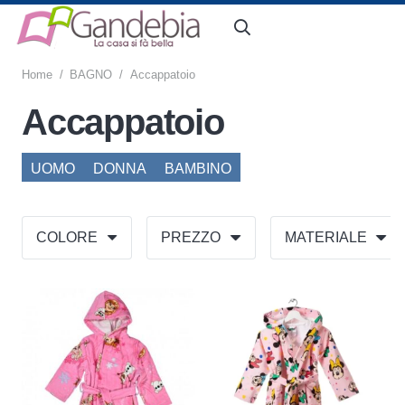
Home
/
BAGNO
/
Accappatoio
Accappatoio
UOMO
DONNA
BAMBINO
COLORE
PREZZO
MATERIALE