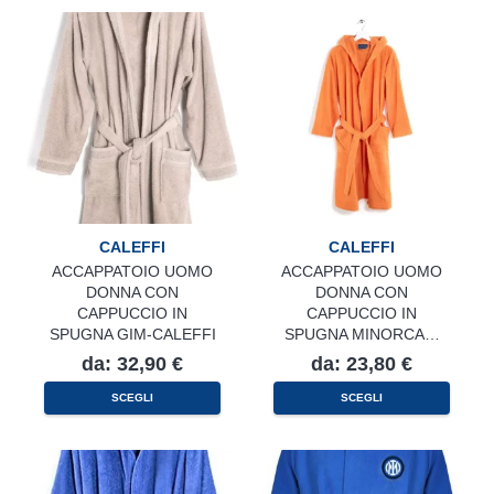
varianti.
varianti.
Le
Le
opzioni
opzioni
possono
possono
essere
essere
scelte
scelte
nella
nella
pagina
pagina
del
del
prodotto
prodotto
CALEFFI
CALEFFI
ACCAPPATOIO UOMO
ACCAPPATOIO UOMO
DONNA CON
DONNA CON
CAPPUCCIO IN
CAPPUCCIO IN
SPUGNA GIM-CALEFFI
SPUGNA MINORCA…
da:
32,90
€
da:
23,80
€
Questo
Questo
SCEGLI
SCEGLI
prodotto
prodotto
ha
ha
più
più
varianti.
varianti.
Le
Le
opzioni
opzioni