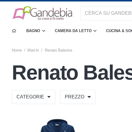
BAGNO
CAMERA DA LETTO
CUCINA & S
Home
/
Marchi
/
Renato Balestra
Renato Bales
CATEGORIE
PREZZO