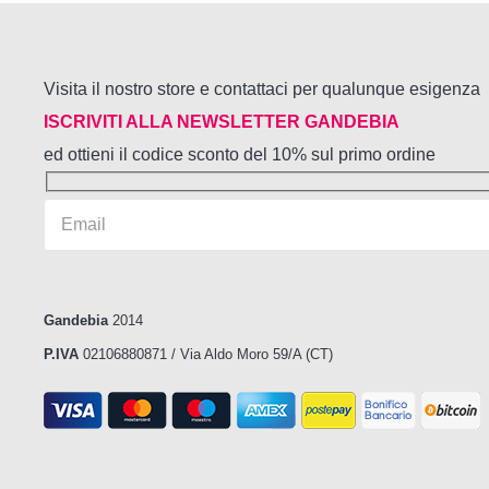
Le
opzioni
possono
essere
Visita il nostro store e contattaci per qualunque esigenza
scelte
nella
ISCRIVITI ALLA NEWSLETTER GANDEBIA
pagina
ed ottieni il codice sconto del 10% sul primo ordine
del
prodotto
Gandebia
2014
P.IVA
02106880871 / Via Aldo Moro 59/A (CT)