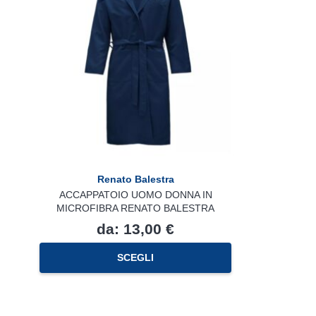
Renato Balestra
ACCAPPATOIO UOMO DONNA IN
MICROFIBRA RENATO BALESTRA
da:
13,00
€
Questo
SCEGLI
prodotto
ha
più
varianti.