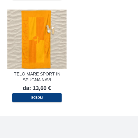
TELO MARE SPORT IN
SPUGNA NAVI
da:
13,60
€
Questo
SCEGLI
prodotto
ha
più
varianti.
Le
opzioni
possono
essere
scelte
nella