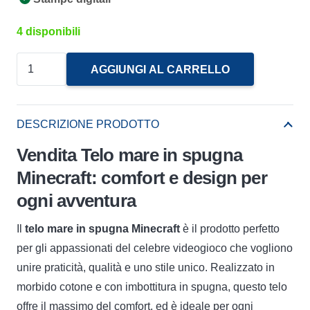
4 disponibili
Telo
AGGIUNGI AL CARRELLO
Mare
in
Spugna
DESCRIZIONE PRODOTTO
Minecraft
Vendita Telo mare in spugna
Novia
Minecraft: comfort e design per
quantità
ogni avventura
Il
telo mare in spugna Minecraft
è il prodotto perfetto
per gli appassionati del celebre videogioco che vogliono
unire praticità, qualità e uno stile unico. Realizzato in
morbido cotone e con imbottitura in spugna, questo telo
offre il massimo del comfort, ed è ideale per ogni