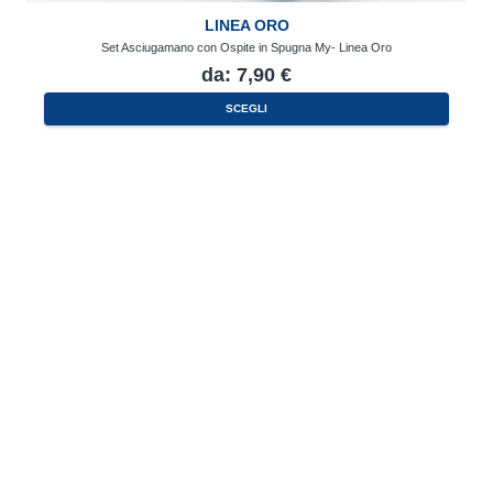
LINEA ORO
Set Asciugamano con Ospite in Spugna My- Linea Oro
da:
7,90
€
Questo
SCEGLI
prodotto
ha
più
varianti.
Le
opzioni
possono
essere
scelte
nella
pagina
del
prodotto