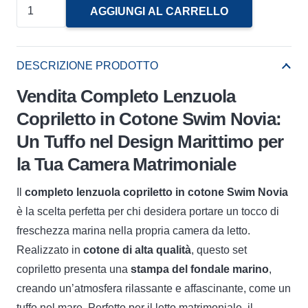
Completo
AGGIUNGI AL CARRELLO
Lenzuola
Copriletto
In
DESCRIZIONE PRODOTTO
Cotone
Vendita Completo Lenzuola
Swim
Copriletto in Cotone Swim Novia:
quantità
Un Tuffo nel Design Marittimo per
la Tua Camera Matrimoniale
Il
completo lenzuola copriletto in cotone Swim Novia
è la scelta perfetta per chi desidera portare un tocco di
freschezza marina nella propria camera da letto.
Realizzato in
cotone di alta qualità
, questo set
copriletto presenta una
stampa del fondale marino
,
creando un’atmosfera rilassante e affascinante, come un
tuffo nel mare. Perfetto per il letto matrimoniale, il