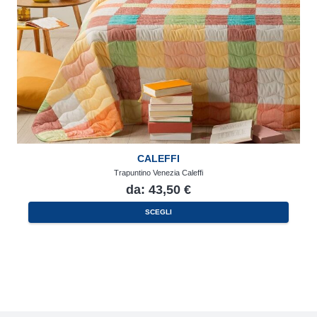
CALEFFI
Trapuntino Venezia Caleffi
da:
43,50
€
Questo
SCEGLI
prodotto
ha
più
varianti.
Le
opzioni
possono
essere
scelte
nella
pagina