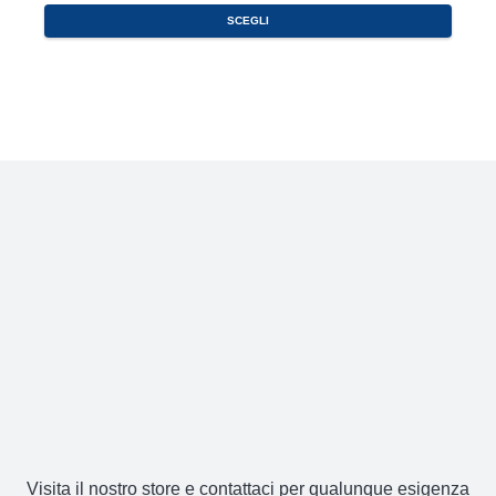
Questo
SCEGLI
prodotto
ha
più
varianti.
Le
opzioni
possono
essere
scelte
nella
pagina
del
prodotto
Visita il nostro store e contattaci per qualunque esigenza