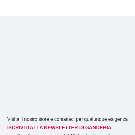
essere
scelte
nella
pagina
del
prodotto
Visita il nostro store e contattaci per qualunque esigenza
ISCRIVITI ALLA NEWSLETTER DI GANDEBIA