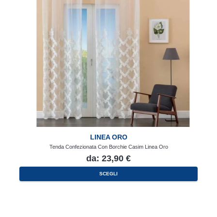
LINEA ORO
Tenda Confezionata Con Borchie Casim Linea Oro
da:
23,90
€
Questo
SCEGLI
prodotto
ha
più
varianti.
Le
opzioni
possono