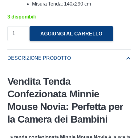
Misura Tenda: 140x290 cm
3 disponibili
Tenda
AGGIUNGI AL CARRELLO
Confezionata
Minnie
Mouse
DESCRIZIONE PRODOTTO
Disney
Novia
Vendita Tenda
quantità
Confezionata Minnie
Mouse Novia: Perfetta per
la Camera dei Bambini
La
tenda confezionata Minnie Mouse Novia
è la scelta