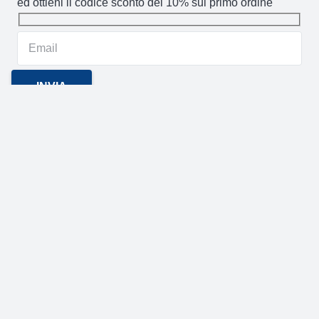
ed ottieni il codice sconto del 10% sul primo ordine
Gandebia
2014 CREATO DA
NOVACOMMERCE
P.IVA
02106880871 / Via Aldo Moro 59/A (CT)
GANDEBIA
IL SITO
AREA CLIENTI