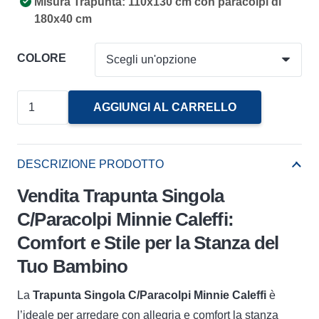
Misura Trapunta: 110x130 cm con paracolpi di
180x40 cm
COLORE
Trapunta
AGGIUNGI AL CARRELLO
Singola
C/Paracolpi
Minnie
DESCRIZIONE PRODOTTO
Caleffi
Vendita Trapunta Singola
quantità
C/Paracolpi Minnie Caleffi:
Comfort e Stile per la Stanza del
Tuo Bambino
La
Trapunta Singola C/Paracolpi Minnie Caleffi
è
l’ideale per arredare con allegria e comfort la stanza