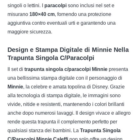
singoli o lettini. I
paracolpi
sono inclusi nel set e
misurano
180×40 cm
, fornendo una protezione
aggiuntiva contro eventuali urti e garantendo una
maggiore sicurezza.
Design e Stampa Digitale di Minnie Nella
Trapunta Singola C/Paracolpi
Il set di
trapunta singola c/paracolpi Minnie
presenta
una bellissima stampa digitale con il personaggio di
Minnie
, la celebre e amata topolina di Disney. Grazie
alla tecnologia di stampa digitale, le immagini sono
vivide, nitide e resistenti, mantenendo i colori brillanti
anche dopo numerosi lavaggi. Il design vivace e allegro
rende questa trapunta il complemento perfetto per
qualsiasi stanza dei bambini. La
Trapunta Singola
C/Paracolpi Minnie Caleffi
non solo offre un design