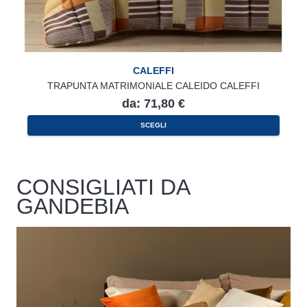
CALEFFI
TRAPUNTA MATRIMONIALE CALEIDO CALEFFI
da:
71,80
€
Questo
SCEGLI
prodotto
ha
più
varianti.
Le
opzioni
CONSIGLIATI DA
possono
essere
GANDEBIA
scelte
nella
pagina
del
prodotto