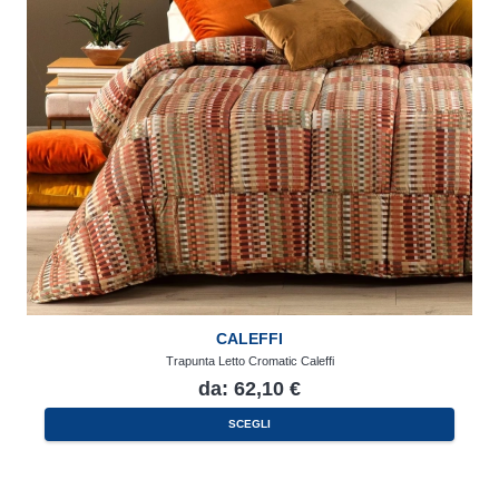
CALEFFI
Trapunta Letto Cromatic Caleffi
da:
62,10
€
Questo
SCEGLI
prodotto
ha
più
varianti.
Le