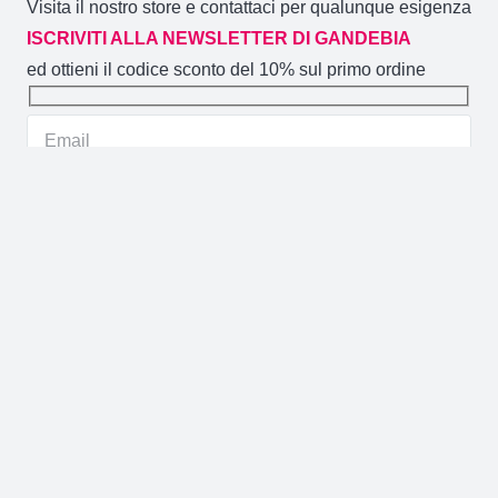
Visita il nostro store e contattaci per qualunque esigenza
ISCRIVITI ALLA NEWSLETTER DI GANDEBIA
ed ottieni il codice sconto del 10% sul primo ordine
Gandebia
2014 CREATO DA
NOVACOMMERCE
P.IVA
02106880871 / Via Aldo Moro 59/A (CT)
GANDEBIA
IL SITO