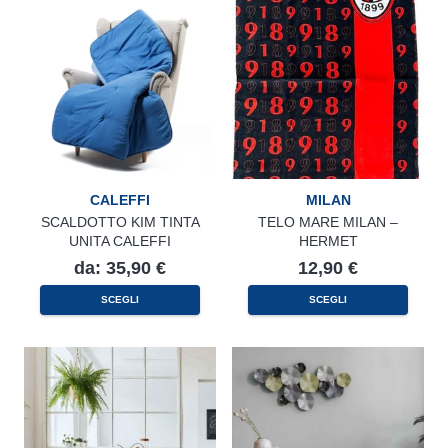
Le
opzioni
possono
essere
scelte
nella
pagina
del
prodotto
CALEFFI
MILAN
SCALDOTTO KIM TINTA
TELO MARE MILAN –
UNITA CALEFFI
HERMET
da:
35,90
€
12,90
€
Questo
SCEGLI
SCEGLI
prodotto
ha
più
varianti.
Le
opzioni
possono
essere
scelte
nella
pagina