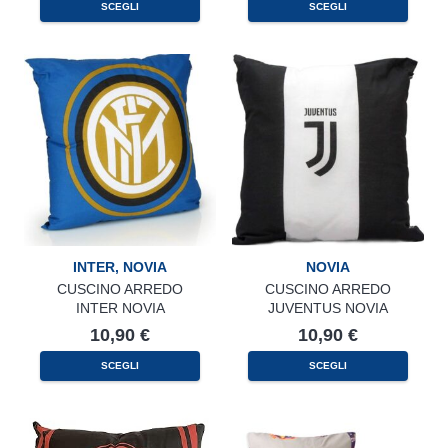
SCEGLI
SCEGLI
prodotto
prodotto
ha
ha
più
più
varianti.
varianti.
Le
Le
opzioni
opzioni
possono
possono
essere
essere
scelte
scelte
nella
nella
pagina
pagina
del
del
prodotto
prodotto
INTER
,
NOVIA
NOVIA
CUSCINO ARREDO
CUSCINO ARREDO
INTER NOVIA
JUVENTUS NOVIA
10,90
€
10,90
€
SCEGLI
SCEGLI