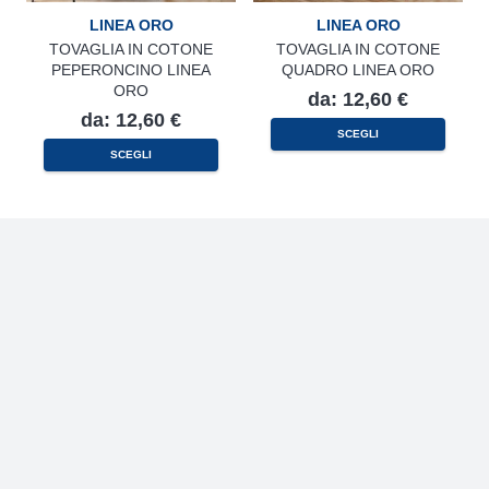
LINEA ORO
LINEA ORO
TOVAGLIA IN COTONE
TOVAGLIA IN COTONE
PEPERONCINO LINEA
QUADRO LINEA ORO
ORO
da:
12,60
€
da:
12,60
€
Questo
SCEGLI
prodotto
Questo
SCEGLI
ha
prodotto
più
ha
varianti.
più
Le
varianti.
opzioni
Le
possono
opzioni
essere
possono
scelte
essere
nella
scelte
pagina
nella
del
pagina
prodotto
del
prodotto