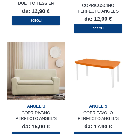
DUETTO TESSIER
COPRICUSCINO
da:
12,90
€
PERFECTO ANGEL’S
da:
12,00
€
Questo
SCEGLI
prodotto
Questo
ha
SCEGLI
prodotto
più
ha
varianti.
più
Le
varianti.
opzioni
Le
possono
opzioni
essere
possono
scelte
essere
nella
scelte
pagina
nella
del
pagina
prodotto
del
prodotto
ANGEL’S
ANGEL’S
COPRIDIVANO
COPRITAVOLO
PERFECTO ANGEL’S
PERFECTO ANGEL’S
da:
15,90
€
da:
17,90
€
Questo
Questo