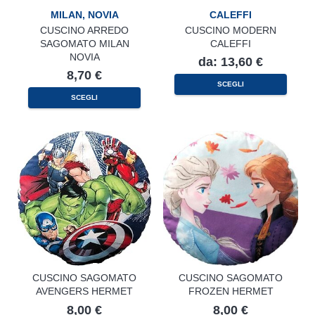
MILAN
,
NOVIA
CALEFFI
CUSCINO ARREDO
CUSCINO MODERN
SAGOMATO MILAN
CALEFFI
NOVIA
da:
13,60
€
8,70
€
Questo
SCEGLI
prodotto
SCEGLI
ha
più
varianti.
Le
opzioni
possono
essere
scelte
nella
pagina
del
prodotto
CUSCINO SAGOMATO
CUSCINO SAGOMATO
AVENGERS HERMET
FROZEN HERMET
8,00
€
8,00
€