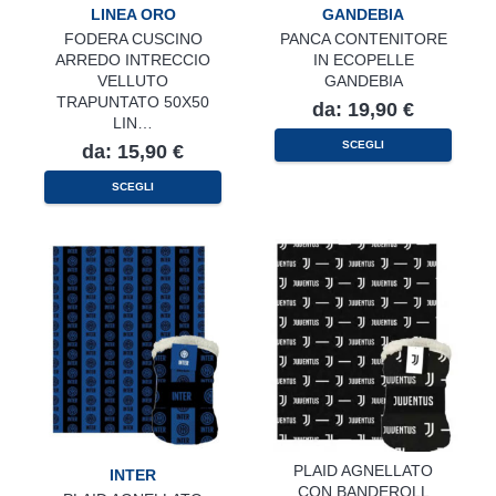
LINEA ORO
GANDEBIA
FODERA CUSCINO
PANCA CONTENITORE
ARREDO INTRECCIO
IN ECOPELLE
VELLUTO
GANDEBIA
TRAPUNTATO 50X50
da:
19,90
€
LIN…
Questo
SCEGLI
da:
15,90
€
prodotto
ha
Questo
più
SCEGLI
prodotto
varianti.
ha
Le
più
opzioni
varianti.
possono
Le
essere
opzioni
scelte
possono
nella
essere
pagina
scelte
del
nella
prodotto
pagina
del
prodotto
PLAID AGNELLATO
INTER
CON BANDEROLL