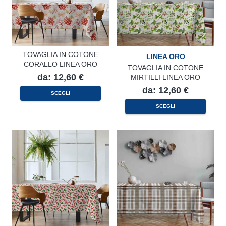
del
prodotto
TOVAGLIA IN COTONE
LINEA ORO
CORALLO LINEA ORO
TOVAGLIA IN COTONE
da:
12,60
€
MIRTILLI LINEA ORO
da:
12,60
€
Questo
SCEGLI
prodotto
Questo
ha
SCEGLI
prodotto
più
ha
varianti.
più
Le
varianti.
opzioni
Le
possono
opzioni
essere
possono
scelte
essere
nella
scelte
pagina
nella
del
pagina
prodotto
del
prodotto