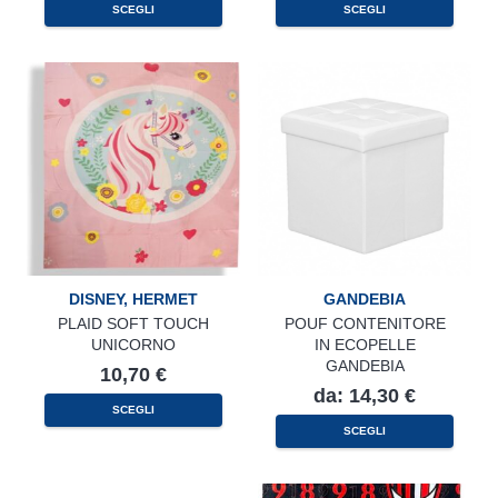
SCEGLI
SCEGLI
DISNEY
,
HERMET
GANDEBIA
PLAID SOFT TOUCH
POUF CONTENITORE
UNICORNO
IN ECOPELLE
GANDEBIA
10,70
€
da:
14,30
€
SCEGLI
Questo
SCEGLI
prodotto
ha
più
varianti.