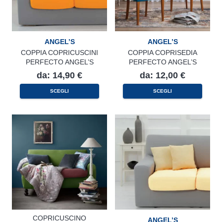
ANGEL’S
ANGEL’S
COPPIA COPRICUSCINI
COPPIA COPRISEDIA
PERFECTO ANGEL’S
PERFECTO ANGEL’S
da:
14,90
€
da:
12,00
€
Questo
Questo
SCEGLI
SCEGLI
prodotto
prodotto
ha
ha
più
più
varianti.
varianti.
Le
Le
opzioni
opzioni
possono
possono
essere
essere
scelte
scelte
nella
nella
pagina
pagina
del
del
prodotto
prodotto
COPRICUSCINO
ANGEL’S