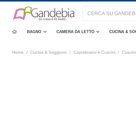
BAGNO
CAMERA DA LETTO
CUCINA & S
Home
/
Cucina & Soggiono
/
Copridivano e Cuscini
/
Cuscin