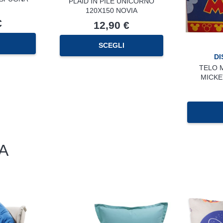
PLAID IN PILE UNICORNO
120X150 NOVIA
€
12,90
€
SCEGLI
DI
TELO 
MICKE
A