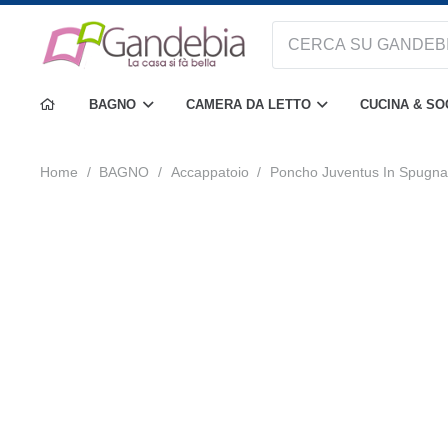
BAGNO
CAMERA DA LETTO
CUCINA & S
Home
/
BAGNO
/
Accappatoio
/
Poncho Juventus In Spugna