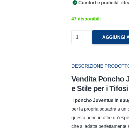
Comfort e praticità
: id
47 disponibili
Poncho
AGGIUNGI 
Juventus
In
Spugna
DESCRIZIONE PRODOTT
-
Vendita Poncho 
Novia
quantità
e Stile per i Tifo
Il
poncho Juventus in sp
per la propria squadra a un 
questo poncho offre un’esper
che si adatta perfettamente a