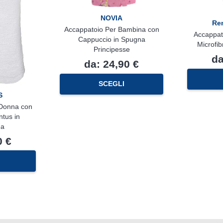
NOVIA
Ren
Accappatoio Per Bambina con
Accappat
Cappuccio in Spugna
Microfib
Principesse
d
da:
24,90
€
Questo
SCEGLI
prodotto
S
ha
Donna con
più
tus in
varianti.
na
Le
opzioni
0
€
possono
Questo
essere
prodotto
scelte
ha
nella
più
pagina
varianti.
del
Le
prodotto
opzioni