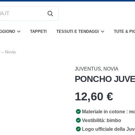
OGGIONO
TAPPETI
TESSUTI E TENDAGGI
TUTE & PI
 – Novia
JUVENTUS
,
NOVIA
PONCHO JUVE
12,60
€
Materiale in cotone
: m
Vestibilità
: bimbo
Logo ufficiale della Ju