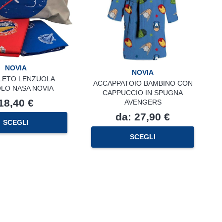
NOVIA
NOVIA
ETO LENZUOLA
ACCAPPATOIO BAMBINO CON
LO NASA NOVIA
CAPPUCCIO IN SPUGNA
18,40
€
AVENGERS
da:
27,90
€
SCEGLI
Questo
SCEGLI
prodotto
ha
più
varianti.
Le
opzioni
possono
essere
scelte