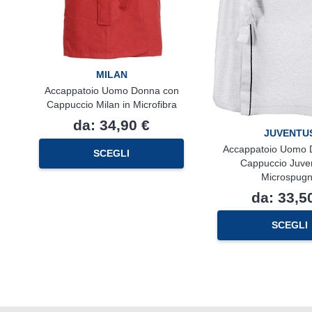
MILAN
Accappatoio Uomo Donna con
Cappuccio Milan in Microfibra
da:
34,90
€
JUVENTU
Questo
Accappatoio Uomo 
SCEGLI
prodotto
Cappuccio Juven
ha
Microspug
più
da:
33,5
varianti.
Le
SCEGLI
opzioni
possono
essere
scelte
nella
pagina
del