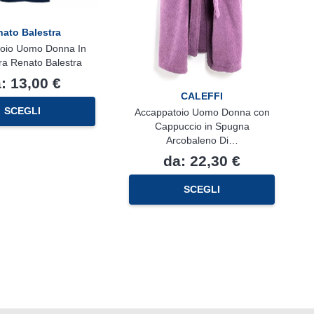
ato Balestra
oio Uomo Donna In
ra Renato Balestra
a:
13,00
€
CALEFFI
Questo
SCEGLI
Accappatoio Uomo Donna con
prodotto
Cappuccio in Spugna
ha
Arcobaleno Di…
più
da:
22,30
€
varianti.
Le
Questo
opzioni
SCEGLI
prodotto
possono
ha
essere
più
scelte
varianti.
nella
Le
pagina
opzioni
del
possono
prodotto
essere
scelte