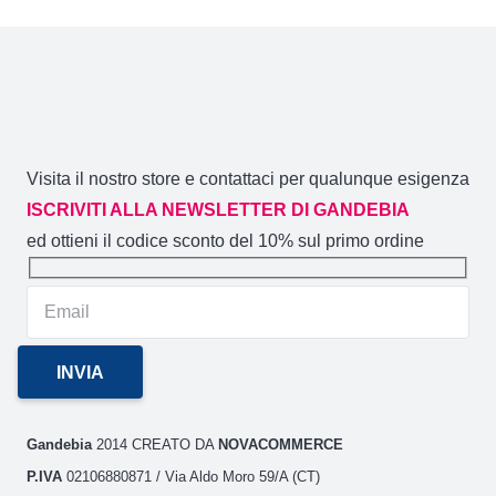
varianti.
Le
opzioni
possono
essere
scelte
nella
pagina
del
prodotto
Visita il nostro store e contattaci per qualunque esigenza
ISCRIVITI ALLA NEWSLETTER DI GANDEBIA
ed ottieni il codice sconto del 10% sul primo ordine
Gandebia
2014 CREATO DA
NOVACOMMERCE
P.IVA
02106880871 / Via Aldo Moro 59/A (CT)