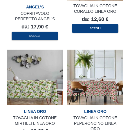
TOVAGLIA IN COTONE
ANGEL’S
CORALLO LINEA ORO
COPRITAVOLO
da:
12,60
€
PERFECTO ANGEL’S
da:
17,90
€
Questo
SCEGLI
prodotto
Questo
ha
SCEGLI
prodotto
più
ha
varianti.
più
Le
varianti.
opzioni
Le
possono
opzioni
essere
possono
scelte
essere
nella
scelte
pagina
nella
del
pagina
prodotto
del
prodotto
LINEA ORO
LINEA ORO
TOVAGLIA IN COTONE
TOVAGLIA IN COTONE
MIRTILLI LINEA ORO
PEPERONCINO LINEA
ORO