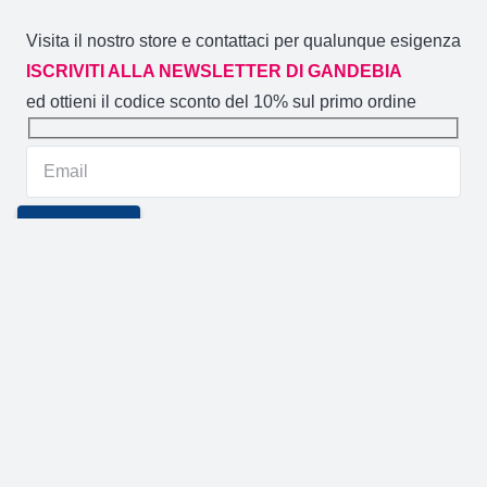
Visita il nostro store e contattaci per qualunque esigenza
ISCRIVITI ALLA NEWSLETTER DI GANDEBIA
ed ottieni il codice sconto del 10% sul primo ordine
Gandebia
2014 CREATO DA
NOVACOMMERCE
P.IVA
02106880871 / Via Aldo Moro 59/A (CT)
GANDEBIA