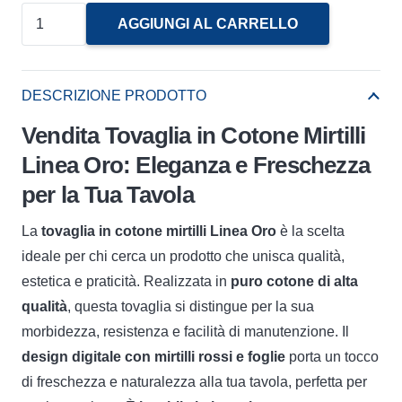
Tovaglia
AGGIUNGI AL CARRELLO
In
Cotone
Mirtilli
DESCRIZIONE PRODOTTO
Linea
Vendita Tovaglia in Cotone Mirtilli
Oro
Linea Oro: Eleganza e Freschezza
quantità
per la Tua Tavola
La
tovaglia in cotone mirtilli Linea Oro
è la scelta
ideale per chi cerca un prodotto che unisca qualità,
estetica e praticità. Realizzata in
puro cotone di alta
qualità
, questa tovaglia si distingue per la sua
morbidezza, resistenza e facilità di manutenzione. Il
design digitale con mirtilli rossi e foglie
porta un tocco
di freschezza e naturalezza alla tua tavola, perfetta per