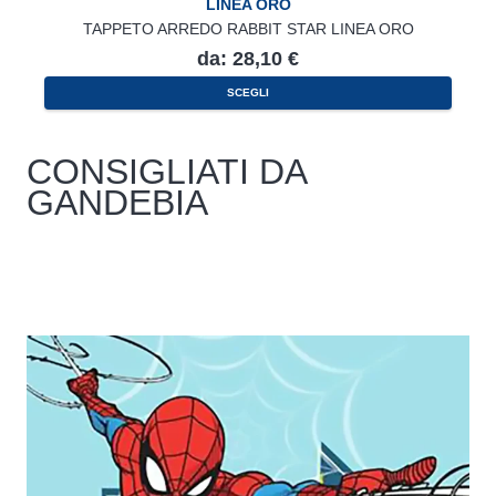
LINEA ORO
TAPPETO ARREDO RABBIT STAR LINEA ORO
da:
28,10
€
Questo
SCEGLI
prodotto
ha
più
varianti.
CONSIGLIATI DA
Le
opzioni
GANDEBIA
possono
essere
scelte
nella
pagina
del
prodotto