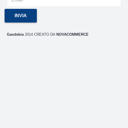
Gandebia
2014 CREATO DA
NOVACOMMERCE
P.IVA
02106880871 / Via Aldo Moro 59/A (CT)
GANDEBIA
IL SITO
AREA CLIENTI