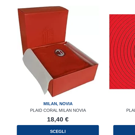
più
varianti.
Le
opzioni
possono
essere
scelte
nella
pagina
del
prodotto
MILAN
,
NOVIA
PLAID CORAL MILAN NOVIA
PLA
18,40
€
SCEGLI