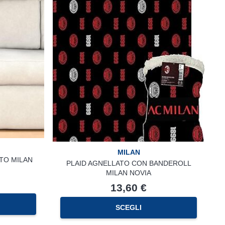
Le
Le
opzioni
opzioni
possono
possono
essere
essere
scelte
scelte
nella
nella
pagina
pagina
del
del
prodotto
prodotto
MILAN
TO MILAN
PLAID AGNELLATO CON BANDEROLL
MILAN NOVIA
13,60
€
SCEGLI