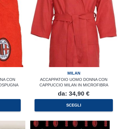
MILAN
NA CON
ACCAPPATOIO UOMO DONNA CON
ROSPUGNA
CAPPUCCIO MILAN IN MICROFIBRA
da:
34,90
€
Questo
Questo
SCEGLI
prodotto
prodotto
ha
ha
più
più
varianti.
varianti.