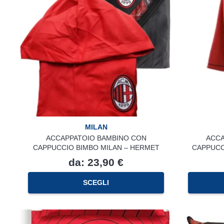
MILAN
ACCAPPATOIO BAMBINO CON
ACCA
CAPPUCCIO BIMBO MILAN – HERMET
CAPPUCC
da:
23,90
€
Questo
SCEGLI
prodotto
ha
più
varianti.