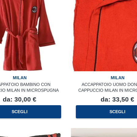
MILAN
MILAN
PPATOIO BAMBINO CON
ACCAPPATOIO UOMO DON
IO MILAN IN MICROSPUGNA
CAPPUCCIO MILAN IN MIC
da:
30,00
€
da:
33,50
€
Questo
SCEGLI
SCEGLI
prodotto
ha
più
varianti.