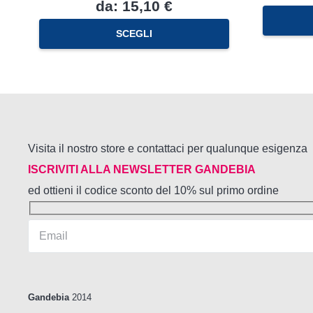
da:
15,10
€
Questo
SCEGLI
prodotto
ha
più
varianti.
Le
opzioni
possono
essere
Visita il nostro store e contattaci per qualunque esigenza
scelte
nella
ISCRIVITI ALLA NEWSLETTER GANDEBIA
pagina
ed ottieni il codice sconto del 10% sul primo ordine
del
prodotto
Gandebia
2014