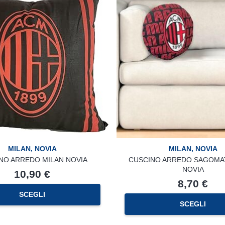
Le
opzioni
possono
essere
scelte
nella
pagina
del
prodotto
MILAN
,
NOVIA
MILAN
,
NOVIA
NO ARREDO MILAN NOVIA
CUSCINO ARREDO SAGOMA
NOVIA
10,90
€
8,70
€
SCEGLI
SCEGLI