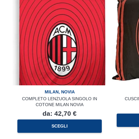
Le
opzioni
possono
essere
scelte
nella
pagina
del
prodotto
MILAN
,
NOVIA
COMPLETO LENZUOLA SINGOLO IN
CUSCI
COTONE MILAN NOVIA
da:
42,70
€
Questo
SCEGLI
prodotto
ha