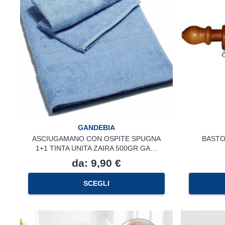
GANDEBIA
ASCIUGAMANO CON OSPITE SPUGNA
BASTO
1+1 TINTA UNITA ZAIRA 500GR GA…
da:
9,90
€
Questo
SCEGLI
prodotto
ha
più
varianti.