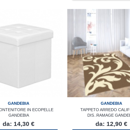
più
varianti.
Le
opzioni
possono
essere
scelte
nella
pagina
del
prodotto
GANDEBIA
GANDEBIA
ONTENITORE IN ECOPELLE
TAPPETO ARREDO CALI
GANDEBIA
DIS..RAMAGE GANDE
da:
14,30
€
da:
12,90
€