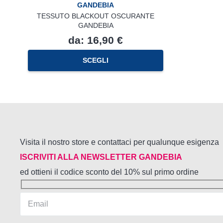
GANDEBIA
TESSUTO BLACKOUT OSCURANTE
GANDEBIA
da:
16,90
€
Questo
SCEGLI
prodotto
ha
più
varianti.
Le
opzioni
possono
essere
Visita il nostro store e contattaci per qualunque esigenza
scelte
nella
ISCRIVITI ALLA NEWSLETTER GANDEBIA
pagina
ed ottieni il codice sconto del 10% sul primo ordine
del
prodotto