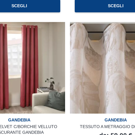
Questo
SCEGLI
SCEGLI
prodotto
ha
più
varianti.
Le
opzioni
possono
essere
scelte
nella
pagina
del
prodotto
GANDEBIA
GANDEBIA
ELVET C/BORCHIE VELLUTO
TESSUTO A METRAGGIO 
SCURANTE GANDEBIA