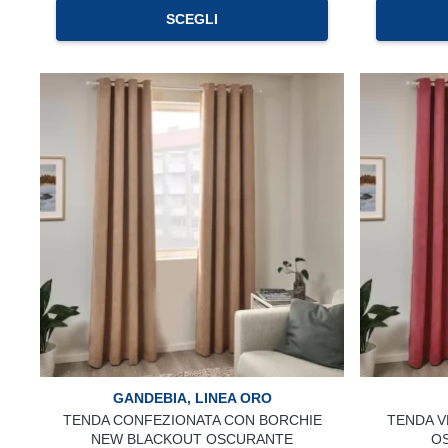
Questo
SCEGLI
prodotto
ha
più
varianti.
Le
opzioni
possono
essere
scelte
nella
pagina
del
prodotto
GANDEBIA
,
LINEA ORO
TENDA CONFEZIONATA CON BORCHIE
TENDA V
NEW BLACKOUT OSCURANTE
O