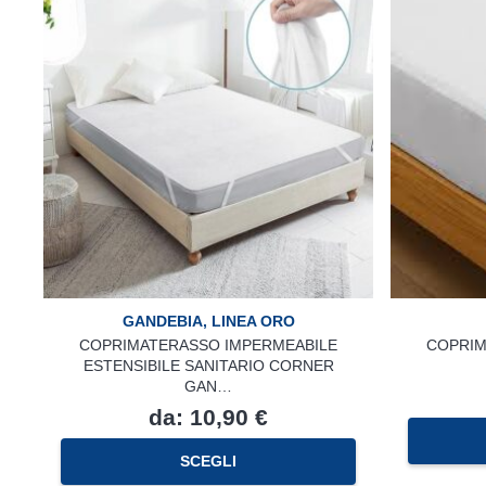
Le
opzioni
possono
essere
scelte
nella
pagina
del
prodotto
GANDEBIA
,
LINEA ORO
COPRIMATERASSO IMPERMEABILE
COPRIM
ESTENSIBILE SANITARIO CORNER
GAN…
da:
10,90
€
Questo
SCEGLI
prodotto