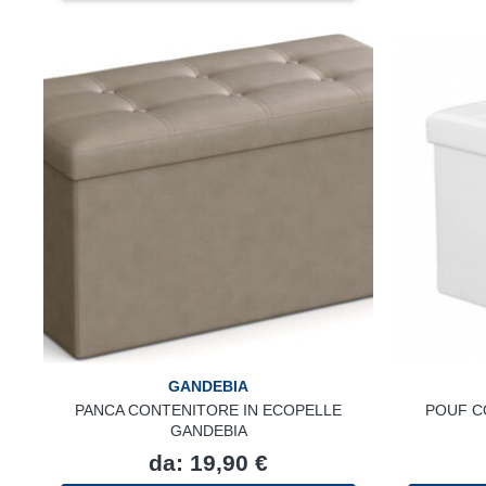
ha
più
varianti.
Le
opzioni
possono
essere
scelte
nella
pagina
del
prodotto
GANDEBIA
PANCA CONTENITORE IN ECOPELLE
POUF C
GANDEBIA
da:
19,90
€