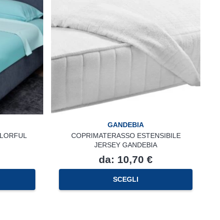
GANDEBIA
LORFUL
COPRIMATERASSO ESTENSIBILE
JERSEY GANDEBIA
da:
10,70
€
Questo
Questo
SCEGLI
prodotto
prodotto
ha
ha
più
più
varianti.
varianti.