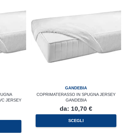
Le
Le
opzioni
opzioni
possono
possono
essere
essere
scelte
scelte
nella
nella
pagina
pagina
del
del
prodotto
prodotto
GANDEBIA
PUGNA
COPRIMATERASSO IN SPUGNA JERSEY
VC JERSEY
GANDEBIA
da:
10,70
€
Questo
SCEGLI
Questo
prodotto
prodotto
ha