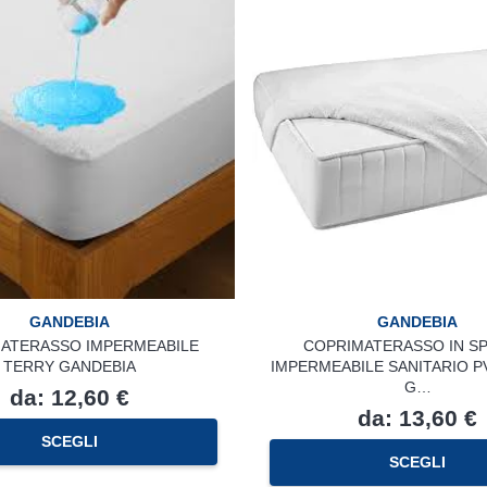
Le
opzioni
possono
essere
scelte
nella
pagina
del
prodotto
GANDEBIA
GANDEBIA
ATERASSO IMPERMEABILE
COPRIMATERASSO IN S
TERRY GANDEBIA
IMPERMEABILE SANITARIO P
G…
da:
12,60
€
da:
13,60
€
Questo
SCEGLI
prodotto
SCEGLI
ha