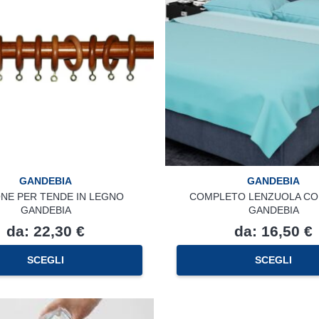
GANDEBIA
GANDEBIA
NE PER TENDE IN LEGNO
COMPLETO LENZUOLA CO
GANDEBIA
GANDEBIA
da:
22,30
€
da:
16,50
€
Questo
SCEGLI
SCEGLI
prodotto
ha
più
varianti.