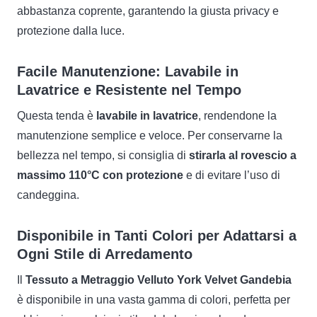
abbastanza coprente, garantendo la giusta privacy e
Gandebia:
protezione dalla luce.
Eleganza
Facile Manutenzione: Lavabile in
Lavatrice e Resistente nel Tempo
e
Questa tenda è
lavabile in lavatrice
, rendendone la
manutenzione semplice e veloce. Per conservarne la
Funzionalità
bellezza nel tempo, si consiglia di
stirarla al rovescio a
massimo 110°C con protezione
e di evitare l’uso di
per
candeggina.
la
Disponibile in Tanti Colori per Adattarsi a
Ogni Stile di Arredamento
Tua
Il
Tessuto a Metraggio Velluto York Velvet Gandebia
è disponibile in una vasta gamma di colori, perfetta per
Casa