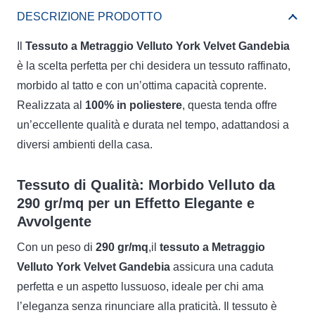
Velluto
DESCRIZIONE PRODOTTO
York
Vendita
Il
Tessuto a Metraggio Velluto York Velvet Gandebia
Velvet
è la scelta perfetta per chi desidera un tessuto raffinato,
Gandebia
Tessuto
morbido al tatto e con un’ottima capacità coprente.
quantità
Realizzata al
100% in poliestere
, questa tenda offre
un’eccellente qualità e durata nel tempo, adattandosi a
a
diversi ambienti della casa.
Metraggio
Tessuto di Qualità: Morbido Velluto da
290 gr/mq per un Effetto Elegante e
Velluto
Avvolgente
Con un peso di
290 gr/mq
,il
tessuto a Metraggio
York
Velluto York Velvet Gandebia
assicura una caduta
perfetta e un aspetto lussuoso, ideale per chi ama
Velvet
l’eleganza senza rinunciare alla praticità. Il tessuto è