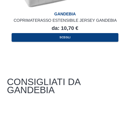
GANDEBIA
COPRIMATERASSO ESTENSIBILE JERSEY GANDEBIA
da:
10,70
€
Questo
SCEGLI
prodotto
ha
più
varianti.
Le
opzioni
possono
essere
scelte
nella
CONSIGLIATI DA
pagina
del
GANDEBIA
prodotto