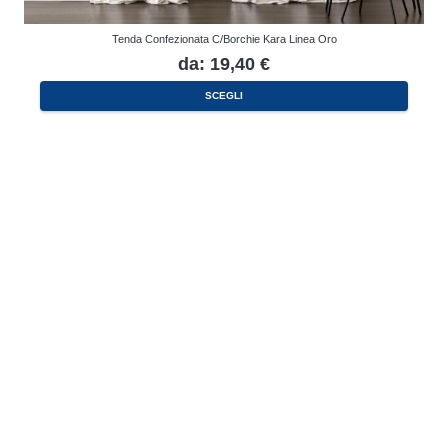
Tenda Confezionata C/Borchie Kara Linea Oro
da:
19,40
€
Questo
SCEGLI
prodotto
ha
più
varianti.
Le
opzioni
possono
essere
scelte
nella
pagina
del
prodotto