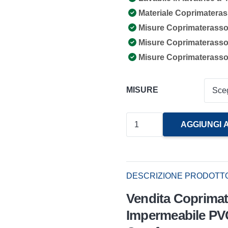
Materiale Coprimateras
Misure Coprimaterasso 
Misure Coprimaterasso 
Misure Coprimaterasso
MISURE
Coprimaterasso
AGGIUNGI 
In
Spugna
Impermeabile
DESCRIZIONE PRODOTT
Sanitario
Vendita Coprimat
Pvc
Jersey
Impermeabile PVC
Gandebia