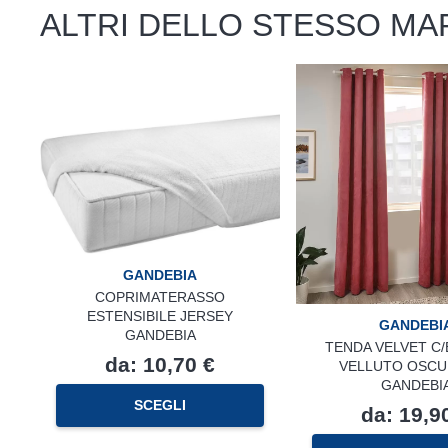
ALTRI DELLO STESSO MA
GANDEBIA
COPRIMATERASSO
ESTENSIBILE JERSEY
GANDEBI
GANDEBIA
TENDA VELVET C
da:
10,70
€
VELLUTO OSCU
GANDEBI
Questo
SCEGLI
da:
19,9
prodotto
ha