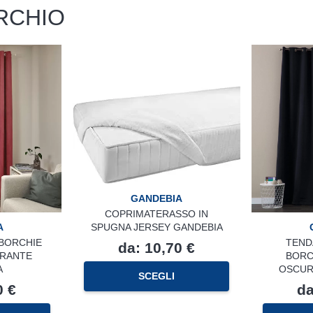
RCHIO
GANDEBIA
COPRIMATERASSO IN
A
SPUGNA JERSEY GANDEBIA
/BORCHIE
TEND
da:
10,70
€
RANTE
BORC
Questo
A
OSCUR
SCEGLI
prodotto
0
€
d
ha
Questo
più