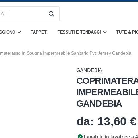
OGGIONO
TAPPETI
TESSUTI E TENDAGGI
TUTE & PI
imaterasso In Spugna Impermeabile Sanitario Pvc Jersey Gandebia
GANDEBIA
COPRIMATERA
IMPERMEABILE
GANDEBIA
da:
13,60
€
Lavabile in lavatrice a 