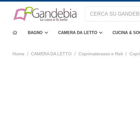
BAGNO
CAMERA DA LETTO
CUCINA & S
Home
/
CAMERA DA LETTO
/
Coprimaterasso e Reti
/
Copr