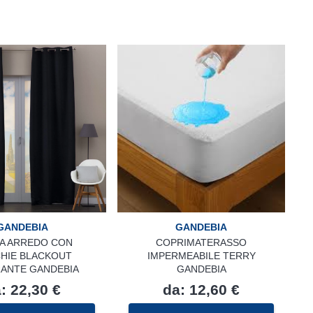
GANDEBIA
GANDEBIA
A ARREDO CON
COPRIMATERASSO
HIE BLACKOUT
IMPERMEABILE TERRY
ANTE GANDEBIA
GANDEBIA
a:
22,30
€
da:
12,60
€
Questo
Questo