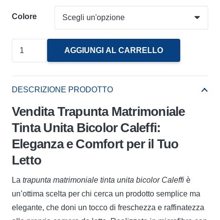
Colore
Trapunta
AGGIUNGI AL CARRELLO
Matrimoniale
Tinta
Unita
DESCRIZIONE PRODOTTO
Bicolor
Vendita Trapunta Matrimoniale
Caleffi
Tinta Unita Bicolor Caleffi:
quantità
Eleganza e Comfort per il Tuo
Letto
La
trapunta matrimoniale tinta unita bicolor Caleffi
è
un’ottima scelta per chi cerca un prodotto semplice ma
elegante, che doni un tocco di freschezza e raffinatezza