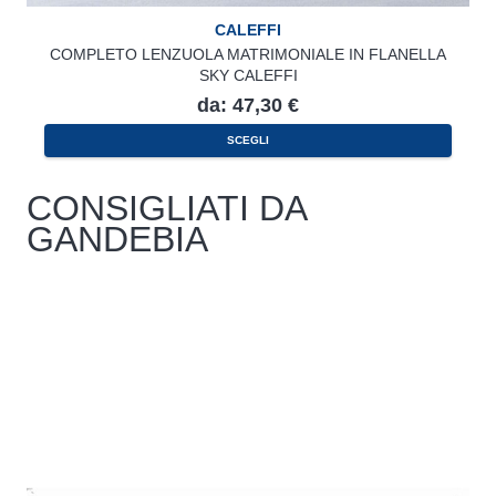
CALEFFI
COMPLETO LENZUOLA MATRIMONIALE IN FLANELLA
SKY CALEFFI
da:
47,30
€
Questo
SCEGLI
prodotto
ha
più
varianti.
CONSIGLIATI DA
Le
opzioni
GANDEBIA
possono
essere
scelte
nella
pagina
del
prodotto