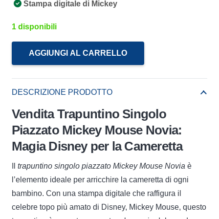
Stampa digitale di Mickey
1 disponibili
AGGIUNGI AL CARRELLO
Trapuntino
Singolo
Piazzato
DESCRIZIONE PRODOTTO
Mickey
Vendita Trapuntino Singolo
Mouse
Piazzato Mickey Mouse Novia:
Novia
quantità
Magia Disney per la Cameretta
Il
trapuntino singolo piazzato Mickey Mouse Novia
è
l’elemento ideale per arricchire la cameretta di ogni
bambino. Con una stampa digitale che raffigura il
celebre topo più amato di Disney, Mickey Mouse, questo