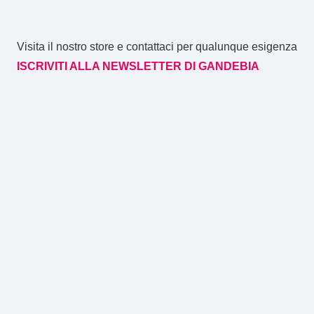
Visita il nostro store e contattaci per qualunque esigenza
ISCRIVITI ALLA NEWSLETTER DI GANDEBIA
ed ottieni il codice sconto del 10% sul primo ordine
Gandebia
2014 CREATO DA
NOVACOMMERCE
P.IVA
02106880871 / Via Aldo Moro 59/A (CT)
GANDEBIA