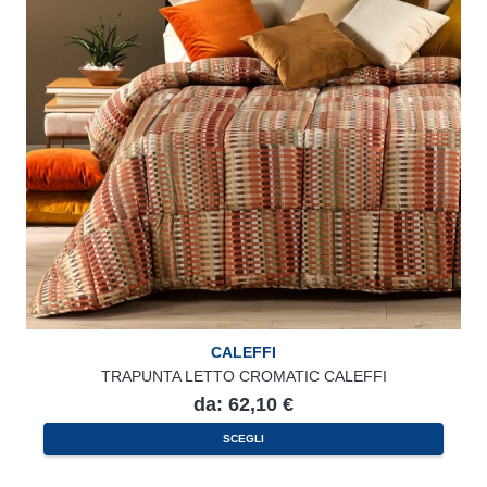
CALEFFI
TRAPUNTA LETTO CROMATIC CALEFFI
da:
62,10
€
Questo
SCEGLI
prodotto
ha
più