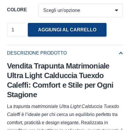
COLORE
Trapunta
AGGIUNGI AL CARRELLO
Matrimoniale
Ultra
Light
DESCRIZIONE PRODOTTO
Calduccia
Vendita Trapunta Matrimoniale
Tuexdo
Ultra Light Calduccia Tuexdo
Caleffi
Caleffi: Comfort e Stile per Ogni
quantità
Stagione
La
trapunta matrimoniale Ultra Light Calduccia Tuexdo
Caleffi
è l’ideale per chi cerca un equilibrio perfetto tra
comfort, praticità e design elegante. Realizzata in