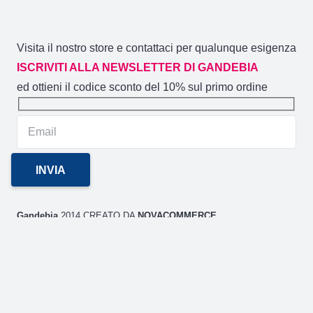
Visita il nostro store e contattaci per qualunque esigenza
ISCRIVITI ALLA NEWSLETTER DI GANDEBIA
ed ottieni il codice sconto del 10% sul primo ordine
Gandebia
2014 CREATO DA
NOVACOMMERCE
P.IVA
02106880871 / Via Aldo Moro 59/A (CT)
GANDEBIA