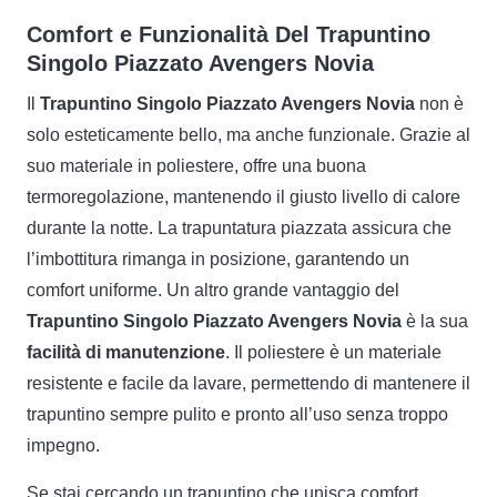
Comfort e Funzionalità Del Trapuntino
Singolo Piazzato Avengers Novia
Il
Trapuntino Singolo Piazzato Avengers Novia
non è
solo esteticamente bello, ma anche funzionale. Grazie al
suo materiale in poliestere, offre una buona
termoregolazione, mantenendo il giusto livello di calore
durante la notte. La trapuntatura piazzata assicura che
l’imbottitura rimanga in posizione, garantendo un
comfort uniforme. Un altro grande vantaggio del
Trapuntino Singolo Piazzato Avengers Novia
è la sua
facilità di manutenzione
. Il poliestere è un materiale
resistente e facile da lavare, permettendo di mantenere il
trapuntino sempre pulito e pronto all’uso senza troppo
impegno.
Se stai cercando un trapuntino che unisca comfort,