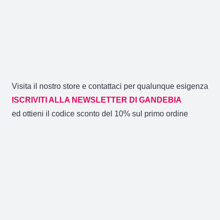
Visita il nostro store e contattaci per qualunque esigenza
ISCRIVITI ALLA NEWSLETTER DI GANDEBIA
ed ottieni il codice sconto del 10% sul primo ordine
Gandebia
2014 CREATO DA
NOVACOMMERCE
P.IVA
02106880871 / Via Aldo Moro 59/A (CT)