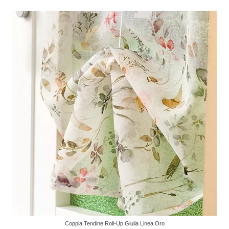
nella
pagina
del
prodotto
Coppia Tendine Roll-Up Giulia Linea Oro