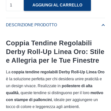
Coppia
AGGIUNGI AL CARRELLO
Tendine
Regolabili
Derby
DESCRIZIONE PRODOTTO
Roll-
Up
Coppia Tendine Regolabili
Linea
Derby Roll-Up Linea Oro: Stile
Oro
quantità
e Allegria per le Tue Finestre
La
coppia tendine regolabili Derby Roll-Up Linea Oro
è la soluzione perfetta per chi desidera unire praticità e
un design vivace. Realizzate in
poliestere di alta
qualità
, queste tendine si distinguono per il loro
motivo
con stampe di palloncini
, ideale per aggiungere un
tocco di colore e leggerezza agli ambienti.