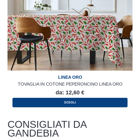
LINEA ORO
TOVAGLIA IN COTONE PEPERONCINO LINEA ORO
da:
12,60
€
Questo
SCEGLI
prodotto
ha
più
varianti.
CONSIGLIATI DA
Le
opzioni
GANDEBIA
possono
essere
scelte