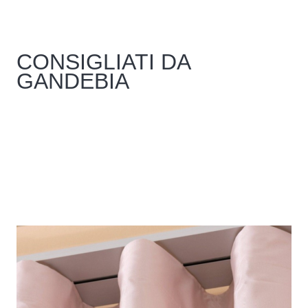
nella
pagina
del
prodotto
CONSIGLIATI DA
GANDEBIA