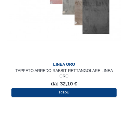
LINEA ORO
TAPPETO ARREDO RABBIT RETTANGOLARE LINEA
ORO
da:
32,10
€
Questo
SCEGLI
prodotto
ha
più
varianti.
Le
opzioni
possono
essere
scelte