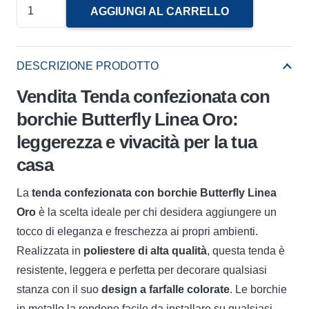
Tenda
AGGIUNGI AL CARRELLO
Confezionata
C/Borchie
Butterfly
DESCRIZIONE PRODOTTO
Linea
Vendita Tenda confezionata con
Oro
borchie Butterfly Linea Oro:
quantità
leggerezza e vivacità per la tua
casa
La
tenda confezionata con borchie Butterfly Linea
Oro
è la scelta ideale per chi desidera aggiungere un
tocco di eleganza e freschezza ai propri ambienti.
Realizzata in
poliestere di alta qualità
, questa tenda è
resistente, leggera e perfetta per decorare qualsiasi
stanza con il suo
design a farfalle colorate
. Le borchie
in metallo la rendono facile da installare su qualsiasi