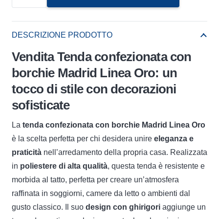
Confezionata
C/Borchie
Madrid
DESCRIZIONE PRODOTTO
Linea
Vendita Tenda confezionata con
Oro
borchie Madrid Linea Oro: un
quantità
tocco di stile con decorazioni
sofisticate
La
tenda confezionata con borchie Madrid Linea Oro
è la scelta perfetta per chi desidera unire
eleganza e
praticità
nell’arredamento della propria casa. Realizzata
in
poliestere di alta qualità
, questa tenda è resistente e
morbida al tatto, perfetta per creare un’atmosfera
raffinata in soggiorni, camere da letto o ambienti dal
gusto classico. Il suo
design con ghirigori
aggiunge un