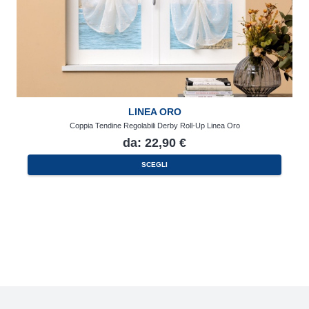
LINEA ORO
Coppia Tendine Regolabili Derby Roll-Up Linea Oro
da:
22,90
€
Questo
SCEGLI
prodotto
ha
più
varianti.
Le
opzioni
possono
essere
scelte
nella
pagina
del
prodotto