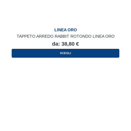
LINEA ORO
TAPPETO ARREDO RABBIT ROTONDO LINEA ORO
da:
38,80
€
Questo
SCEGLI
prodotto
ha
più
varianti.
Le
opzioni
possono
essere
scelte
nella
pagina
del
prodotto