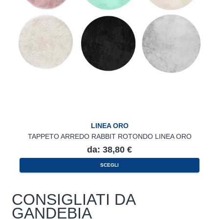
LINEA ORO
TAPPETO ARREDO RABBIT ROTONDO LINEA ORO
da:
38,80
€
Questo
SCEGLI
prodotto
ha
più
varianti.
CONSIGLIATI DA
Le
opzioni
GANDEBIA
possono
essere