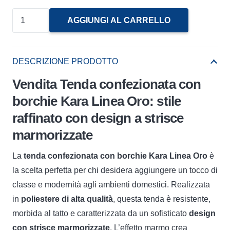
Tenda
AGGIUNGI AL CARRELLO
Confezionata
C/Borchie
Kara
DESCRIZIONE PRODOTTO
Linea
Vendita Tenda confezionata con
Oro
borchie Kara Linea Oro: stile
quantità
raffinato con design a strisce
marmorizzate
La
tenda confezionata con borchie Kara Linea Oro
è
la scelta perfetta per chi desidera aggiungere un tocco di
classe e modernità agli ambienti domestici. Realizzata
in
poliestere di alta qualità
, questa tenda è resistente,
morbida al tatto e caratterizzata da un sofisticato
design
con strisce marmorizzate
. L’effetto marmo crea