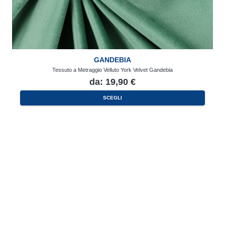
GANDEBIA
Tessuto a Metraggio Velluto York Velvet Gandebia
da:
19,90
€
Questo
SCEGLI
prodotto
ha
più
varianti.
Le
opzioni
possono
essere
scelte
nella
pagina
del
prodotto