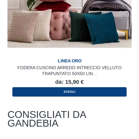
LINEA ORO
FODERA CUSCINO ARREDO INTRECCIO VELLUTO
TRAPUNTATO 50X50 LIN…
da:
15,90
€
Questo
SCEGLI
prodotto
ha
più
varianti.
Le
CONSIGLIATI DA
opzioni
possono
GANDEBIA
essere
scelte
nella
pagina