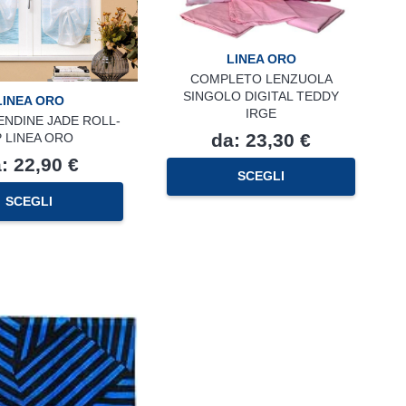
LINEA ORO
COMPLETO LENZUOLA
SINGOLO DIGITAL TEDDY
LINEA ORO
IRGE
ENDINE JADE ROLL-
da:
23,30
€
 LINEA ORO
a:
22,90
€
Questo
SCEGLI
prodotto
Questo
SCEGLI
ha
prodotto
più
ha
varianti.
più
Le
varianti.
opzioni
Le
possono
opzioni
essere
possono
scelte
essere
nella
scelte
pagina
nella
del
pagina
prodotto