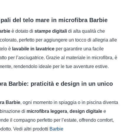
ipali del telo mare in microfibra Barbie
arbie
è dotato di
stampe digitali
di alta qualità che
olorato, perfetto per aggiungere un tocco di allegria alle
telo è
lavabile in lavatrice
per garantire una facile
o per l’asciugatrice. Grazie al materiale in microfibra, è
ente, rendendolo ideale per le tue avventure estive.
ra Barbie: praticità e design in un unico
bra Barbie
, ogni momento in spiaggia o in piscina diventa
mbinazione di
microfibra leggera
,
design digitale
e
ende il compagno perfetto per l’estate, offrendo comfort,
odotto. Vedi altri prodotti
Barbie