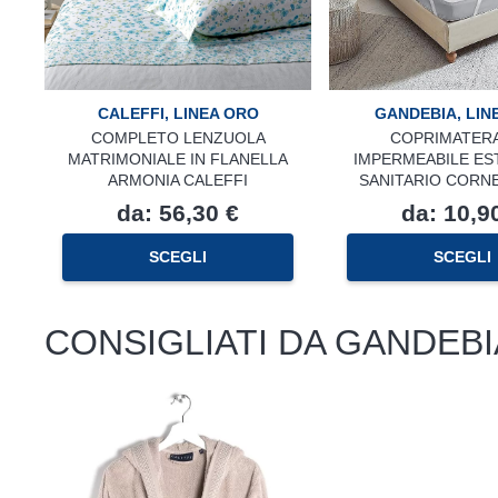
CALEFFI
,
LINEA ORO
GANDEBIA
,
LIN
COMPLETO LENZUOLA
COPRIMATER
MATRIMONIALE IN FLANELLA
IMPERMEABILE ES
ARMONIA CALEFFI
SANITARIO CORN
da:
56,30
€
da:
10,9
Questo
SCEGLI
SCEGLI
prodotto
ha
più
CONSIGLIATI DA GANDEBI
varianti.
Le
opzioni
possono
essere
scelte
nella
pagina