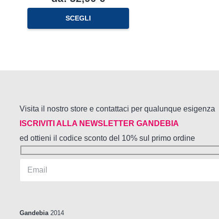
Questo
SCEGLI
prodotto
ha
più
varianti.
Le
opzioni
possono
essere
scelte
Visita il nostro store e contattaci per qualunque esigenza
nella
pagina
ISCRIVITI ALLA NEWSLETTER GANDEBIA
del
ed ottieni il codice sconto del 10% sul primo ordine
prodotto
Gandebia
2014