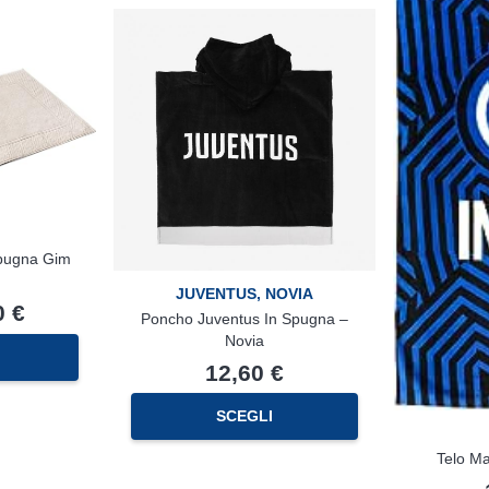
del
del
prodotto
prodotto
Spugna Gim
JUVENTUS
,
NOVIA
0
€
Poncho Juventus In Spugna –
Novia
Questo
prodotto
12,60
€
ha
più
SCEGLI
varianti.
Le
Telo Ma
opzioni