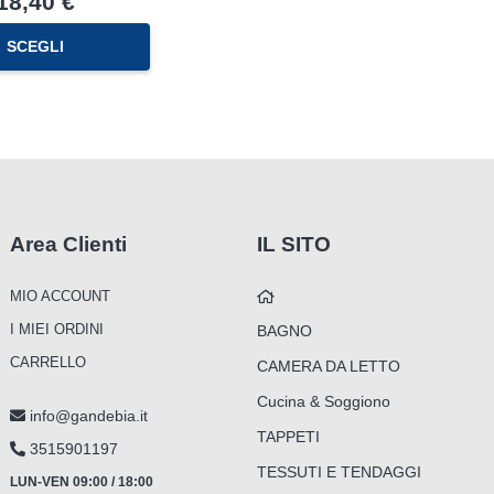
18,40
€
Le
opzioni
SCEGLI
possono
essere
scelte
nella
pagina
del
prodotto
Area Clienti
IL SITO
MIO ACCOUNT
I MIEI ORDINI
BAGNO
CARRELLO
CAMERA DA LETTO
Cucina & Soggiono
info@gandebia.it
TAPPETI
3515901197
TESSUTI E TENDAGGI
LUN-VEN 09:00 / 18:00