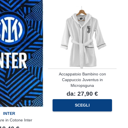
del
prodotto
Accappatoio Bambino con
Cappuccio Juventus in
Micropsguna
da:
27,90
€
Questo
SCEGLI
prodotto
C
ha
INTER
più
re in Cotone Inter
varianti.