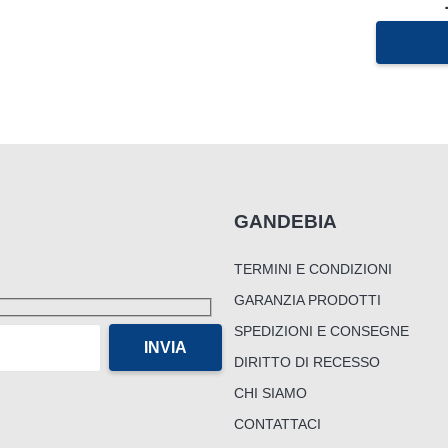
possono
essere
scelte
nella
pagina
del
prodotto
GANDEBIA
TERMINI E CONDIZIONI
GARANZIA PRODOTTI
SPEDIZIONI E CONSEGNE
DIRITTO DI RECESSO
CHI SIAMO
CONTATTACI