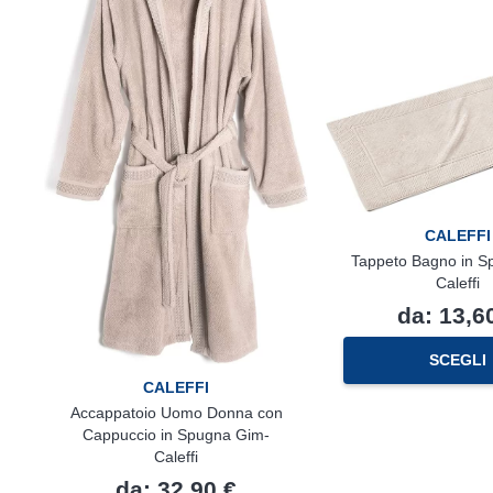
del
prodotto
CALEFFI
Tappeto Bagno in 
Caleffi
da:
13,6
SCEGLI
CALEFFI
Accappatoio Uomo Donna con
Cappuccio in Spugna Gim-
Caleffi
da:
32,90
€