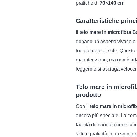
pratiche di
70×140 cm
.
Caratteristiche princ
Il
telo mare in microfibra B
donano un aspetto vivace e c
tue giornate al sole. Questo 
manutenzione, ma non è adatt
leggero e si asciuga velocem
Telo mare in microfib
prodotto
Con il
telo mare in microfi
ancora più speciale. La co
facilità di manutenzione lo r
stile e praticità in un solo pr