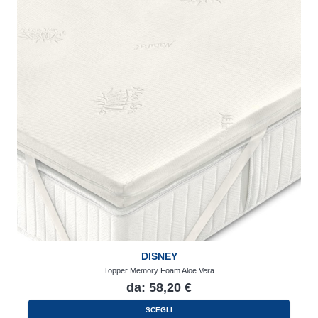
DISNEY
Topper Memory Foam Aloe Vera
da:
58,20
€
Questo
SCEGLI
prodotto