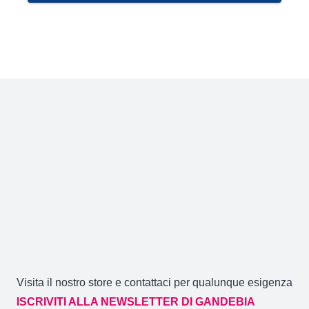
ha
più
varianti.
Le
opzioni
possono
essere
scelte
nella
pagina
del
prodotto
Visita il nostro store e contattaci per qualunque esigenza
ISCRIVITI ALLA NEWSLETTER DI GANDEBIA