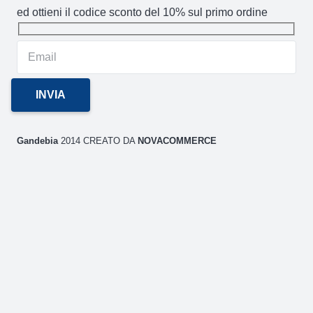
ed ottieni il codice sconto del 10% sul primo ordine
Gandebia
2014 CREATO DA
NOVACOMMERCE
P.IVA
02106880871 / Via Aldo Moro 59/A (CT)
GANDEBIA
IL SITO
AREA CLIENTI