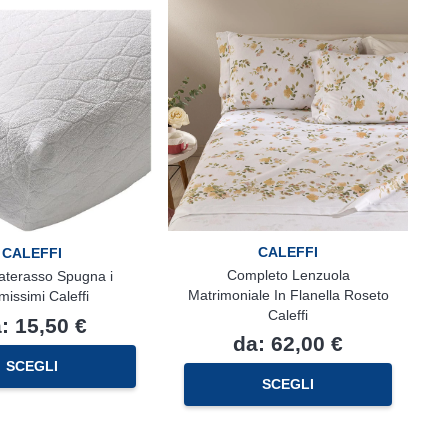
CALEFFI
CALEFFI
Completo Lenzuola
aterasso Spugna i
Matrimoniale In Flanella Roseto
missimi Caleffi
Caleffi
a:
15,50
€
da:
62,00
€
Questo
SCEGLI
Questo
prodotto
SCEGLI
prodotto
ha
ha
più
più
varianti.