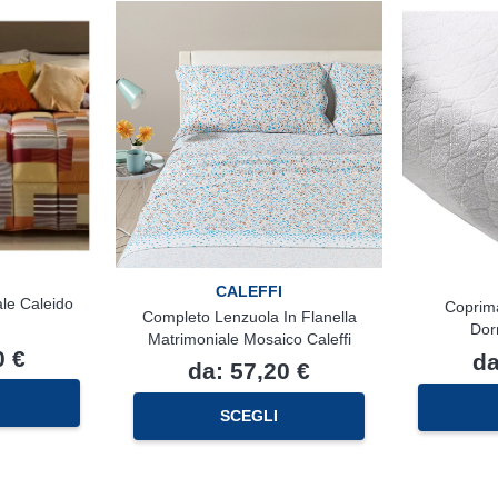
CALEFFI
le Caleido
Coprim
Completo Lenzuola In Flanella
Dor
Matrimoniale Mosaico Caleffi
0
€
d
da:
57,20
€
Questo
Questo
prodotto
SCEGLI
prodotto
ha
ha
più
più
varianti.
varianti.