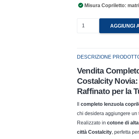
Misura Copriletto: matr
Completo
AGGIUNGI 
Lenzuola
Copriletto
In
DESCRIZIONE PRODOTT
Cotone
Vendita Completo
Costalcity
quantità
Costalcity Novia
Raffinato per la
Il
completo lenzuola copril
chi desidera aggiungere un 
Realizzato in
cotone di alta
città Costalcity
, perfetta pe