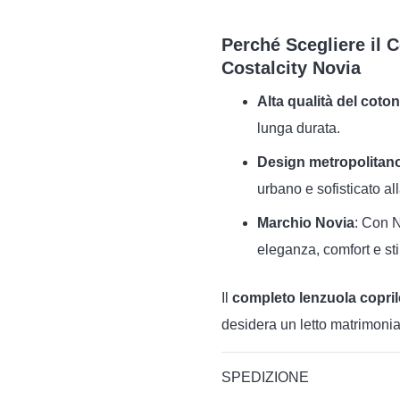
Perché Scegliere il 
Costalcity Novia
Alta qualità del coto
lunga durata.
Design metropolitano
urbano e sofisticato al
Marchio Novia
: Con N
eleganza, comfort e sti
Il
completo lenzuola copril
desidera un letto matrimonia
SPEDIZIONE