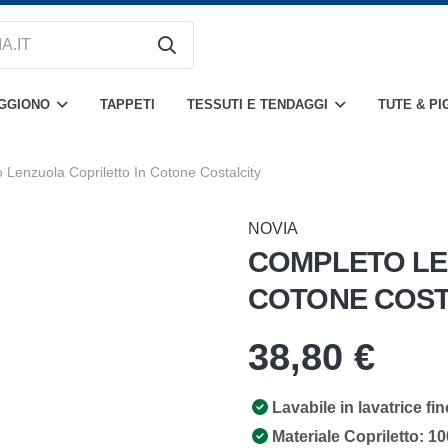
OGGIONO
TAPPETI
TESSUTI E TENDAGGI
TUTE & PI
 Lenzuola Copriletto In Cotone Costalcity
NOVIA
COMPLETO LE
COTONE COST
38,80
€
Lavabile in lavatrice fi
Materiale Copriletto: 10