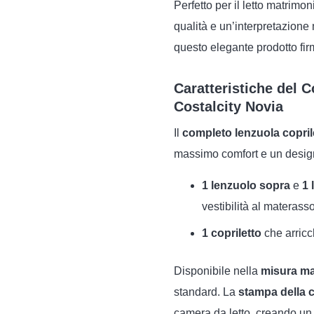
Perfetto per il letto matrimo
qualità e un’interpretazione 
questo elegante prodotto fir
Caratteristiche del 
Costalcity Novia
Il
completo lenzuola copril
massimo comfort e un design 
1 lenzuolo sopra
e
1 
vestibilità al materasso
1 copriletto
che arricc
Disponibile nella
misura ma
standard. La
stampa della c
camera da letto, creando u