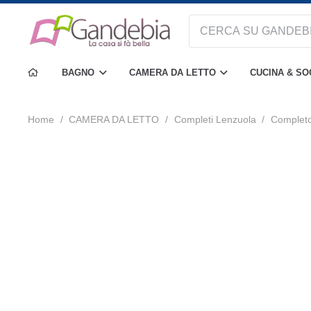
BAGNO
CAMERA DA LETTO
CUCINA & S
Home
/
CAMERA DA LETTO
/
Completi Lenzuola
/
Completo