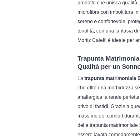
prodotto che unisca qualità,
microfibra con imbottitura i
sereno e confortevole, prote
tonalità, con una fantasia di
Moritz Caleffi è ideale per a
Trapunta Matrimoniale
Qualità per un Sonn
La
trapunta matrimoniale St
che offre una morbidezza sen
anallergica la rende perfett
privo di fastidi. Grazie a ques
massimo del comfort durante t
della trapunta matrimoniale S
essere lavata comodamente i