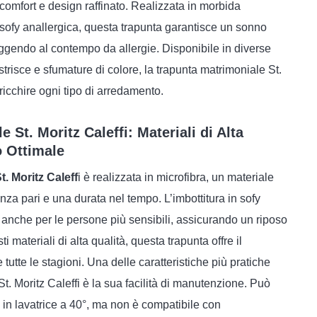
 comfort e design raffinato. Realizzata in morbida
n sofy anallergica, questa trapunta garantisce un sonno
ggendo al contempo da allergie. Disponibile in diverse
 strisce e sfumature di colore, la trapunta matrimoniale St.
rricchire ogni tipo di arredamento.
 St. Moritz Caleffi: Materiali di Alta
o Ottimale
. Moritz Caleff
i è realizzata in microfibra, un materiale
za pari e una durata nel tempo. L’imbottitura in sofy
a anche per le persone più sensibili, assicurando un riposo
ti materiali di alta qualità, questa trapunta offre il
utte le stagioni. Una delle caratteristiche più pratiche
t. Moritz Caleffi è la sua facilità di manutenzione. Può
n lavatrice a 40°, ma non è compatibile con