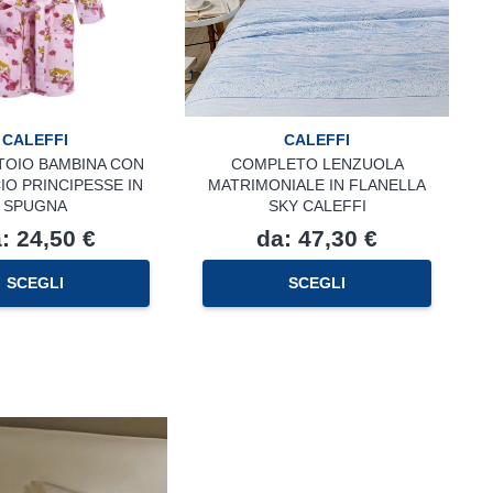
CALEFFI
CALEFFI
TOIO BAMBINA CON
COMPLETO LENZUOLA
O PRINCIPESSE IN
MATRIMONIALE IN FLANELLA
SPUGNA
SKY CALEFFI
a:
24,50
€
da:
47,30
€
Questo
Questo
SCEGLI
SCEGLI
prodotto
prodotto
ha
ha
più
più
varianti.
varianti.
Le
Le
opzioni
opzioni
possono
possono
essere
essere
scelte
scelte
nella
nella