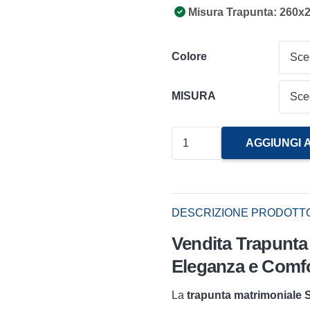
Misura Trapunta: 260x
Colore
MISURA
Trapunta
AGGIUNGI 
Matrimoniale
ST.
Moritz
DESCRIZIONE PRODOTT
Caleffi
Vendita Trapunta 
quantità
Eleganza e Comfo
La
trapunta matrimoniale St