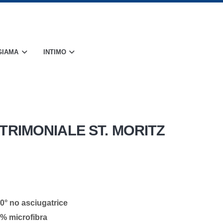
GIAMA
INTIMO
RIMONIALE ST. MORITZ
40° no asciugatrice
0% microfibra