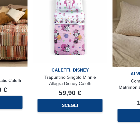
pagina
del
prodotto
CALEFFI
,
DISNEY
ALV
Trapuntino Singolo Minnie
tic Caleffi
Comp
Allegra Disney Caleffi
Matrimonia
0
€
59,90
€
Questo
prodotto
SCEGLI
ha
più
varianti.
Le
opzioni