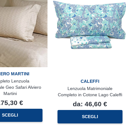
pagina
pagina
del
del
prodotto
prodotto
IERO MARTINI
leto Lenzuola
CALEFFI
le Geo Safari Alviero
Lenzuola Matrimoniale
Martini
Completo in Cotone Lago Caleffi
175,30
€
da:
46,60
€
Questo
SCEGLI
SCEGLI
prodotto
ha
più
varianti.