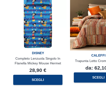
prodotto
DISNEY
CALEFFI
Completo Lenzuola Singolo In
Trapunta Letto Croma
Flanella Mickey Mouse Hermet
da:
62,1
28,90
€
SCEGLI
SCEGLI