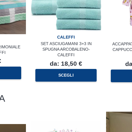
CALEFFI
SET ASCIUGAMANI 3+3 IN
ACCAPPA
IMONIALE
SPUGNA ARCOBALENO-
CAPPUCCI
FFI
CALEFFI
€
da:
18,50
€
d
Questo
SCEGLI
prodotto
ha
più
varianti.
A
Le
opzioni
possono
essere
scelte
nella