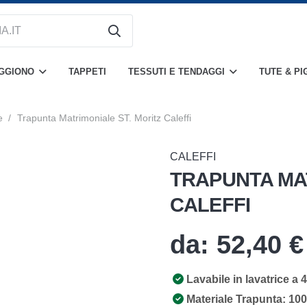
OGGIONO
TAPPETI
TESSUTI E TENDAGGI
TUTE & PI
e
/
Trapunta Matrimoniale ST. Moritz Caleffi
CALEFFI
TRAPUNTA MAT
CALEFFI
da:
52,40
€
Lavabile in lavatrice a 
Materiale Trapunta: 10