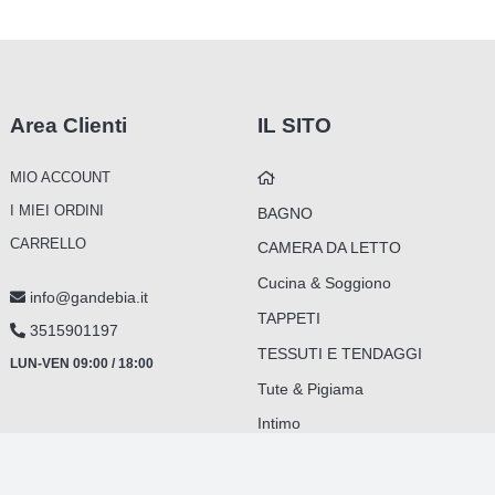
Le
opzioni
possono
essere
scelte
Area Clienti
IL SITO
nella
pagina
del
MIO ACCOUNT
prodotto
I MIEI ORDINI
BAGNO
CARRELLO
CAMERA DA LETTO
Cucina & Soggiono
info@gandebia.it
TAPPETI
3515901197
TESSUTI E TENDAGGI
LUN-VEN 09:00 / 18:00
Tute & Pigiama
Intimo