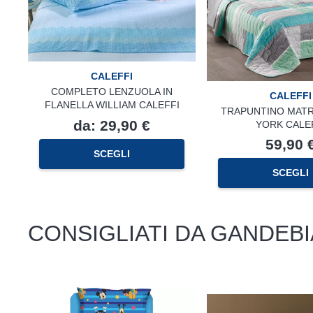
CALEFFI
COMPLETO LENZUOLA IN
CALEFFI
FLANELLA WILLIAM CALEFFI
TRAPUNTINO MATR
da:
29,90
€
YORK CALE
59,90
Questo
SCEGLI
prodotto
SCEGLI
ha
più
varianti.
Le
CONSIGLIATI DA GANDEBI
opzioni
possono
essere
scelte
nella
pagina
del