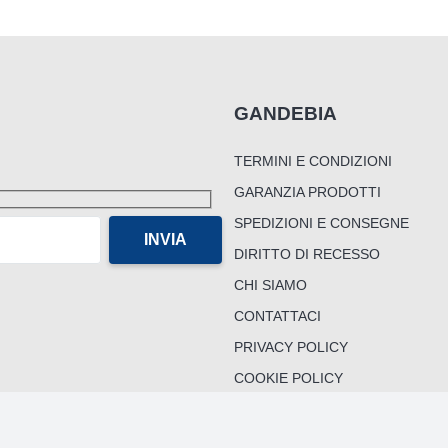
possono
essere
scelte
nella
pagina
del
GANDEBIA
prodotto
TERMINI E CONDIZIONI
GARANZIA PRODOTTI
SPEDIZIONI E CONSEGNE
DIRITTO DI RECESSO
CHI SIAMO
CONTATTACI
PRIVACY POLICY
COOKIE POLICY