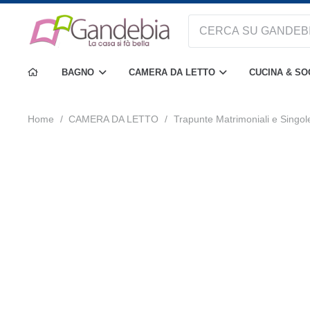
BAGNO
CAMERA DA LETTO
CUCINA & S
Home
/
CAMERA DA LETTO
/
Trapunte Matrimoniali e Singol