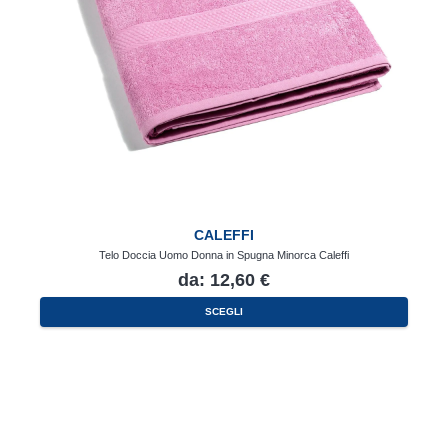
CALEFFI
Telo Doccia Uomo Donna in Spugna Minorca Caleffi
da:
12,60
€
Questo
SCEGLI
prodotto
ha
più
varianti.
Le
opzioni
possono
essere
scelte
nella