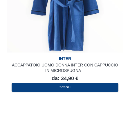
INTER
ACCAPPATOIO UOMO DONNA INTER CON CAPPUCCIO
IN MICROSPUGNA…
da:
34,90
€
Questo
SCEGLI
prodotto
ha
più
varianti.
Le
opzioni
possono
essere
scelte
nella
pagina