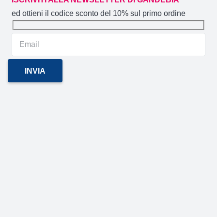
ed ottieni il codice sconto del 10% sul primo ordine
Gandebia
2014 CREATO DA
NOVACOMMERCE
P.IVA
02106880871 / Via Aldo Moro 59/A (CT)
GANDEBIA
IL SITO