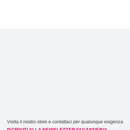
pagina
del
prodotto
Visita il nostro store e contattaci per qualunque esigenza
ISCRIVITI ALLA NEWSLETTER DI GANDEBIA