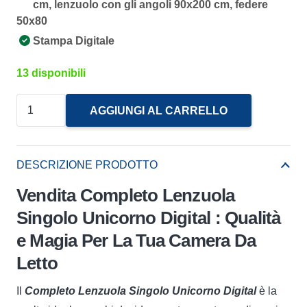
cm, lenzuolo con gli angoli 90x200 cm, federe
50x80
Stampa Digitale
13 disponibili
Completo
AGGIUNGI AL CARRELLO
Lenzuola
Singolo
Unicorno
DESCRIZIONE PRODOTTO
Digital
Vendita Completo Lenzuola
Irge
Singolo Unicorno Digital : Qualità
quantità
e Magia Per La Tua Camera Da
Letto
Il
Completo Lenzuola Singolo Unicorno Digital
è la