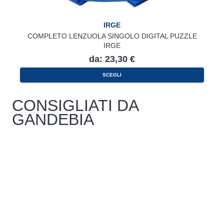
IRGE
COMPLETO LENZUOLA SINGOLO DIGITAL PUZZLE
IRGE
da:
23,30
€
Questo
SCEGLI
prodotto
ha
più
varianti.
CONSIGLIATI DA
Le
opzioni
GANDEBIA
possono
essere
scelte
nella
pagina
del
prodotto