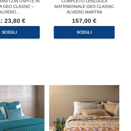
ANI CON OSPITE IN
COMPLETO LENZUOLA
 GEO CLASSIC –
MATRIMONIALE GEO CLASSIC
ALVIERO…
ALVIERO MARTINI
a:
23,80
€
157,00
€
Questo
SCEGLI
SCEGLI
prodotto
ha
più
varianti.
Le
opzioni
possono
essere
scelte
nella
pagina
del
prodotto