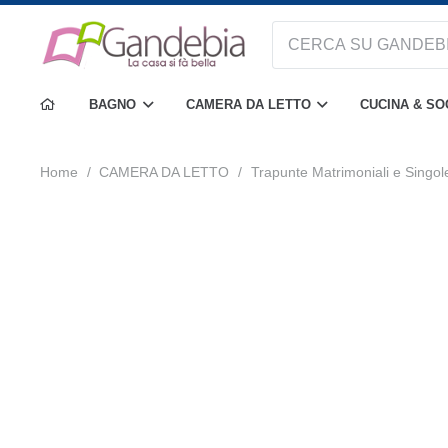
BAGNO
CAMERA DA LETTO
CUCINA & S
Home
/
CAMERA DA LETTO
/
Trapunte Matrimoniali e Singol