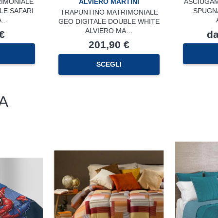
ALVIERO MARTINI
IMONIALE
ASCIUGAM
LE SAFARI
SPUGNA
TRAPUNTINO MATRIMONIALE
A…
GEO DIGITALE DOUBLE WHITE
ALVIERO MA…
€
d
201,90
€
SCEGLI
A