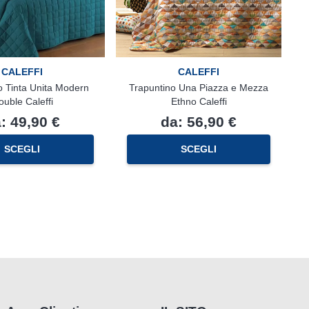
CALEFFI
CALEFFI
o Tinta Unita Modern
Trapuntino Una Piazza e Mezza
ouble Caleffi
Ethno Caleffi
a:
49,90
€
da:
56,90
€
Questo
Questo
SCEGLI
SCEGLI
prodotto
prodotto
ha
ha
più
più
varianti.
varianti.
Le
Le
opzioni
opzioni
possono
possono
essere
essere
scelte
scelte
nella
nella
pagina
pagina
del
del