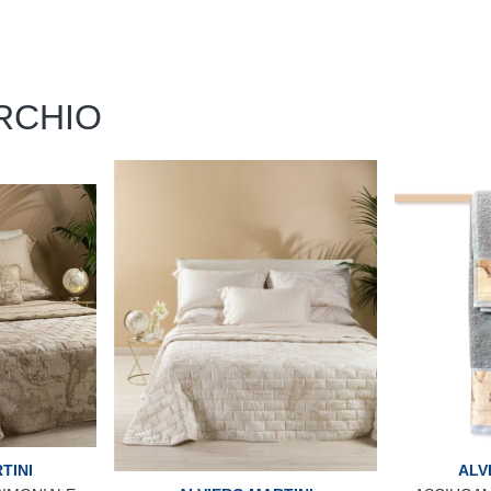
RCHIO
TINI
ALV