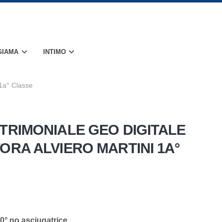
GIAMA
INTIMO
 1a° Classe
TRIMONIALE GEO DIGITALE
RA ALVIERO MARTINI 1A°
40° no asciugatrice