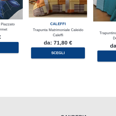
CALEFFI
 Piazzato
rmet
Trapunta Matrimoniale Caleido
Trapuntin
Caleffi
€
D
da:
71,80
€
d
Questo
SCEGLI
prodotto
ha
più
varianti.
Le
opzioni
possono
essere
scelte
nella
pagina
del