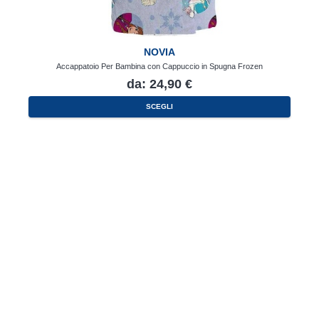
NOVIA
Accappatoio Per Bambina con Cappuccio in Spugna Frozen
da:
24,90
€
Questo
SCEGLI
prodotto
ha
più
varianti.
Le
opzioni
possono
essere
scelte
nella
pagina
del
prodotto