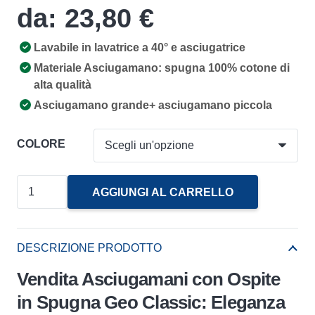
da:
23,80
€
Lavabile in lavatrice a 40° e asciugatrice
Materiale Asciugamano: spugna 100% cotone di
alta qualità
Asciugamano grande+ asciugamano piccola
COLORE
Asciugamani
AGGIUNGI AL CARRELLO
con
Ospite
in
DESCRIZIONE PRODOTTO
Spugna
Vendita Asciugamani con Ospite
Geo
in Spugna Geo Classic: Eleganza
Classic