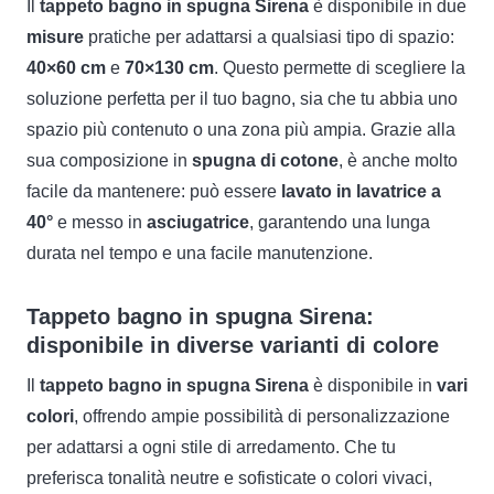
Il
tappeto bagno in spugna Sirena
è disponibile in due
misure
pratiche per adattarsi a qualsiasi tipo di spazio:
40×60 cm
e
70×130 cm
. Questo permette di scegliere la
soluzione perfetta per il tuo bagno, sia che tu abbia uno
spazio più contenuto o una zona più ampia. Grazie alla
sua composizione in
spugna di cotone
, è anche molto
facile da mantenere: può essere
lavato in lavatrice a
40°
e messo in
asciugatrice
, garantendo una lunga
durata nel tempo e una facile manutenzione.
Tappeto bagno in spugna Sirena:
disponibile in diverse varianti di colore
Il
tappeto bagno in spugna Sirena
è disponibile in
vari
colori
, offrendo ampie possibilità di personalizzazione
per adattarsi a ogni stile di arredamento. Che tu
preferisca tonalità neutre e sofisticate o colori vivaci,