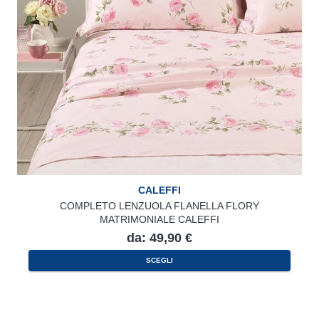
CALEFFI
COMPLETO LENZUOLA FLANELLA FLORY
MATRIMONIALE CALEFFI
da:
49,90
€
Questo
SCEGLI
prodotto
ha
più
varianti.
Le
opzioni