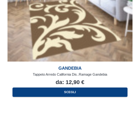
GANDEBIA
Tappeto Arredo California Dis..Ramage Gandebia
da:
12,90
€
Questo
SCEGLI
prodotto
ha
più
varianti.
Le
opzioni
possono
essere
scelte
nella
pagina