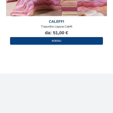
CALEFFI
Trapuntino Laguna Caleffi
da:
51,00
€
Questo
SCEGLI
prodotto
ha
più
varianti.
Le
opzioni
possono
essere
scelte
nella
pagina
del
prodotto