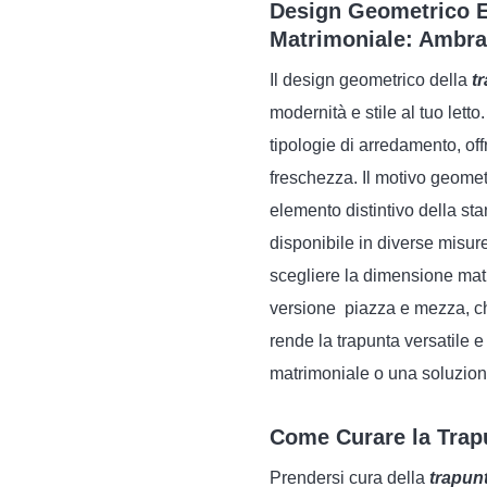
Design Geometrico El
Matrimoniale: Ambra
Il design geometrico della
t
modernità e stile al tuo lett
tipologie di arredamento, o
freschezza. Il motivo geome
elemento distintivo della sta
disponibile in diverse misur
scegliere la dimensione matr
versione piazza e mezza, che
rende la trapunta versatile e
matrimoniale o una soluzion
Come Curare la Trapu
Prendersi cura della
trapunt