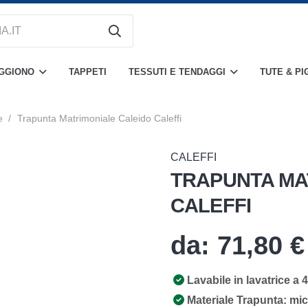
OGGIONO
TAPPETI
TESSUTI E TENDAGGI
TUTE & PI
e
/
Trapunta Matrimoniale Caleido Caleffi
CALEFFI
TRAPUNTA MA
CALEFFI
da:
71,80
€
Lavabile in lavatrice a 
Materiale Trapunta: micr