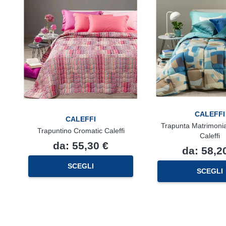
CALEFFI
CALEFFI
Trapunta Matrimoni
Trapuntino Cromatic Caleffi
Caleffi
da:
55,30
€
da:
58,2
Questo
SCEGLI
prodotto
SCEGLI
ha
più
varianti.
Le
opzioni