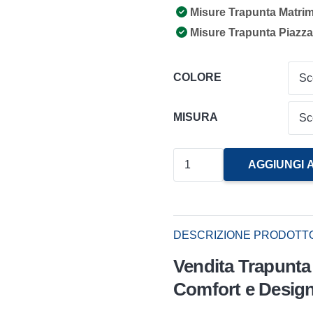
Misure Trapunta Matri
Misure Trapunta Piazz
COLORE
MISURA
Trapunta
AGGIUNGI 
Matrimoniale
Caleido
Caleffi
DESCRIZIONE PRODOTT
quantità
Vendita Trapunta 
Comfort e Design