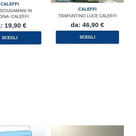
CALEFFI
CALEFFI
SCIUGAMANI IN
TRAPUNTINO LUCE CALEFFI
GNA- CALEFFI
da:
46,90
€
a:
19,90
€
Questo
Questo
SCEGLI
SCEGLI
prodotto
prodotto
ha
ha
più
più
varianti.
varianti.
Le
Le
opzioni
opzioni
possono
possono
essere
essere
scelte
scelte
nella
nella
pagina
pagina
del
del
prodotto
prodotto