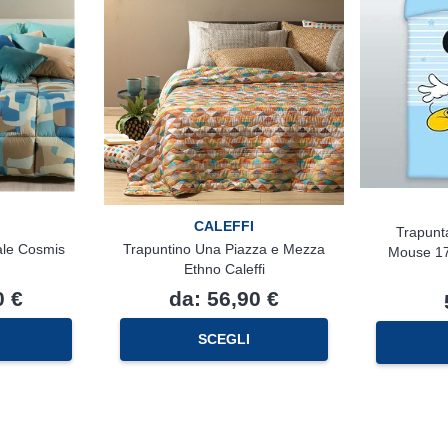
CALEFFI
Trapunt
ale Cosmis
Trapuntino Una Piazza e Mezza
Mouse 17
Ethno Caleffi
0
€
da:
56,90
€
Questo
Questo
SCEGLI
prodotto
prodotto
ha
ha
più
più
varianti.
varianti.
Le
Le
opzioni
opzioni