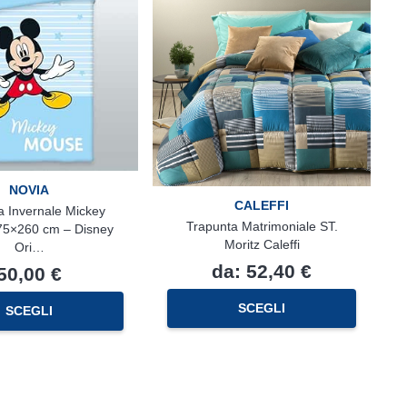
NOVIA
CALEFFI
a Invernale Mickey
Trapunta Matrimoniale ST.
5×260 cm – Disney
Moritz Caleffi
Ori…
da:
52,40
€
50,00
€
Questo
SCEGLI
SCEGLI
prodotto
ha
più
varianti.
Le
opzioni