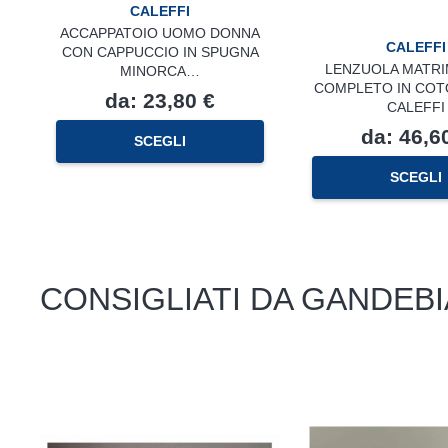
CALEFFI
ACCAPPATOIO UOMO DONNA
CALEFFI
CON CAPPUCCIO IN SPUGNA
LENZUOLA MATRI
MINORCA…
COMPLETO IN COT
da:
23,80
€
CALEFFI
Questo
da:
46,6
SCEGLI
prodotto
ha
SCEGLI
più
varianti.
Le
opzioni
possono
essere
CONSIGLIATI DA GANDEBI
scelte
nella
pagina
del
prodotto